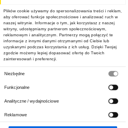
Dla kupujących
Plików cookie używamy do spersonalizowania treści i reklam,
aby oferować funkcje społecznościowe i analizować ruch w
Informacje
naszej witrynie. Informacje o tym, jak korzystasz z naszej
witryny, udostępniamy partnerom społecznościowym,
reklamowym i analitycznym. Partnerzy mogą połączyć te
Pobierz naszą aplikację mobilną:
informacje z innymi danymi otrzymanymi od Ciebie lub
uzyskanymi podczas korzystania z ich usług. Dzięki Twojej
zgodzie możemy lepiej dopasować ofertę do Twoich
zainteresowań i preferencji.
Wybór
Niezbędne
zgody
Funkcjonalne
Analityczne / wydajnościowe
Reklamowe
Biuro Obsługi Klienta:
lub
801 500 700
71 37 61 600