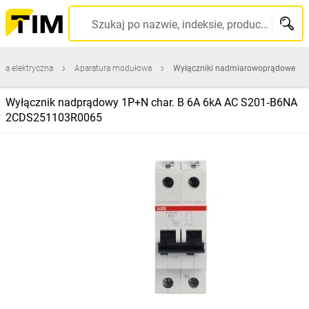
Szukaj po nazwie, indeksie, producencie, kodzie kreskowym...
ura elektryczna
Aparatura modułowa
Wyłączniki nadmiarowoprądowe
Wyłącznik nadprądowy 1P+N char. B 6A 6kA AC S201‑B6NA
2CDS251103R0065