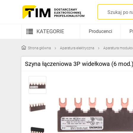
KATEGORIE
Producenci
P
Aparatura elektryczna
Strona główna
Aparatura elektryczna
Aparatura moduło
Kable i przewody
Szyna łączeniowa 3P widełkowa (6 mod.
Rozdzielnice i obudowy
Elementy prowadzenia kabli
Fotowoltaika
Gniazda i łączniki
Źródła światła
Oprawy oświetleniowe