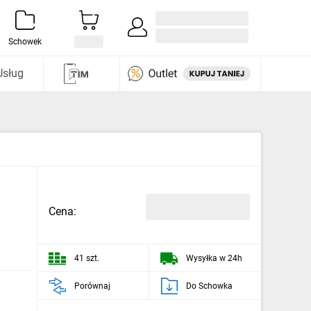
Zaloguj się / Załóż konto
i odkryj
Schowek
Usług
Cena:
41 szt.
Wysyłka w 24h
Porównaj
Do Schowka