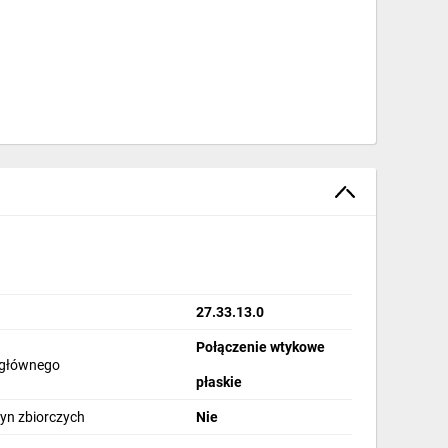
bez członu przeciążeniowego), do ochrony
27.33.13.0
Połączenie wtykowe
 głównego
), odpowiednie do silników o prądzie nominalnym
płaskie
0. Dzięki wyzwalaczowi zwarciowemu o 13 krotności
yn zbiorczych
Nie