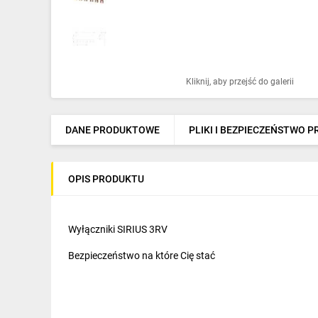
Ochrona odgromowa
Pompy ciepła
Osprzęt łączeniowy
Kliknij, aby przejść do galerii
Ogrzewanie
Elektronarzędzia i mierniki
DANE PRODUKTOWE
PLIKI I BEZPIECZEŃSTWO 
Domofony i dzwonki
OPIS PRODUKTU
Alarmy, monitoring, komunikacja
Napędy elektryczne
Wyłączniki SIRIUS 3RV
Pneumatyka
Bezpieczeństwo na które Cię stać
Dom i ogród
Klimatyzacja