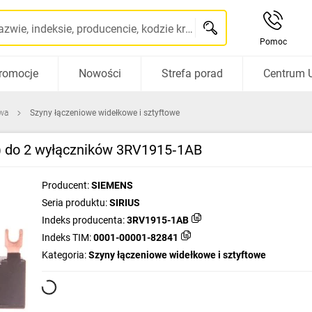
Szukaj po nazwie, indeksie, producencie, kodzie kreskowym...
Pomoc
romocje
Nowości
Strefa porad
Centrum 
wa
Szyny łączeniowe widełkowe i sztyftowe
) do 2 wyłączników 3RV1915‑1AB
Producent:
SIEMENS
Seria produktu:
SIRIUS
Indeks producenta:
3RV1915-1AB
Indeks TIM:
0001-00001-82841
Kategoria:
Szyny łączeniowe widełkowe i sztyftowe