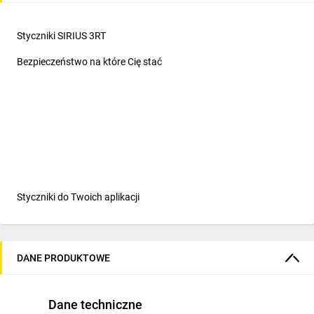
Styczniki SIRIUS 3RT
Bezpieczeństwo na które Cię stać
Styczniki do Twoich aplikacji
Styczniki do załączania
silników... i nie tylko
DANE PRODUKTOWE
SIRIUS 3RT to rozbudowana seria styczników wśród których
znajdziesz styczniki powietrzne i próżniowe 3 fazowe do
Dane techniczne
załączania silników (AC-3/AC-3e), styczniki trój- i czteropolowe