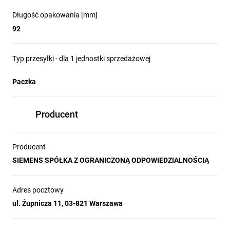
Długość opakowania [mm]
Urządzenia i akcesoria dostępne są w wersjach z zaciskami
śrubowymi lub sprężynowymi. Przy czym, zaciski
92
sprężynowe dla torów prądowych dostępne są dla urządzeń
w wielkościach do 18,5 kw (38 A dla AC-3).
Typ przesyłki - dla 1 jednostki sprzedażowej
Paczka
Część zapasowe
Setki tysięcy cykli łączeniowych prowadzą do zużywania się
Producent
styków i komór gaszeniowych. Nie jest to problemem. Cewki,
styki, komory gaszeniowe - pozwolą na dalszą eksploatację
urządzeń bez konieczności ich wymiany.
Producent
SIEMENS SPÓŁKA Z OGRANICZONĄ ODPOWIEDZIALNOŚCIĄ
Bezpieczeństwo maszyn
Adres pocztowy
To nie problem, ze styczniami SIRIUS 3RT można osiągnąć
ul. Żupnicza 11, 03-821 Warszawa
poziom PL c / SIL 1 przy zastosowaniu jednego aparatu.
Dwa styczniki pozwalają osiągnąć do PL e / SIL 3. Nie są