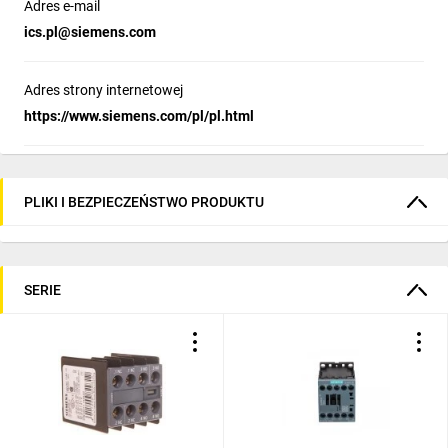
Adres e-mail
potrzebne żadne specjalne wersje. Wyjątkiem jest stycznik
wyposażony w specjalną cewkę z wejściem F-PLC-IN, ten
ics.pl@siemens.com
pozwala osiągnąć poziom SIL 2 przy zastosowaniu tylko
jednego stycznika w torze prądowym.
Adres strony internetowej
https://www.siemens.com/pl/pl.html
Kompatybilność z innymi
urządzeniami
PLIKI I BEZPIECZEŃSTWO PRODUKTU
Komponenty SIRIUS zostały zaprojektowane tak, aby jak
najlepiej ze sobą współdziałały. Podobnie jest i w tym
przypadku. Styczniki mogą być łatwo połączone
z wyłącznikami serii 3RT, przekaźnikami przeciążeniowymi,
SERIE
przekaźnikami 3RR oraz innymi urządzeniami z grupy
SIRIUS.
Przyłącza śrubowe
lub sprężynowe
Części
zapasowe