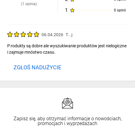
związane z załączaniem obciążenia i wynikające bezpośrednio
(1 opinia)
z jego właściwości. Przy doborze aparatu należy zwrócić
1
0 opinii
szczególną uwagę na prądy które aparat może łączyć przy
danym typie obciążenia. Niewłaściwy dobór może skutkować
szybszym zużyciem urządzenia.
06.04.2026
T...j
Przemysłowa aparatura łączeniowa SIRIUS
P:rodukty są dobre ale wyszukiwanie produktów jest nielogiczne
i zajmuje mnóstwo czasu.
ZGŁOŚ NADUŻYCIE
Zapisz się, aby otrzymać informacje o nowościach,
promocjach i wyprzedażach