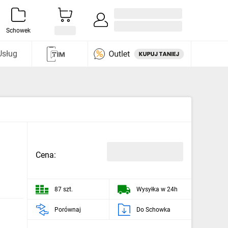
Zaloguj się / Załóż konto
i odkryj
Schowek
Usług
Cena:
87 szt.
Wysyłka w 24h
Porównaj
Do Schowka