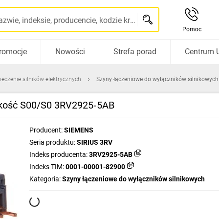
Szukaj po nazwie, indeksie, producencie, kodzie kreskowym...
Pomoc
romocje
Nowości
Strefa porad
Centrum 
ieczenie silników elektrycznych
Szyny łączeniowe do wyłączników silnikowych
ielkość S00/S0 3RV2925‑5AB
Producent:
SIEMENS
Seria produktu:
SIRIUS 3RV
Indeks producenta:
3RV2925-5AB
Indeks TIM:
0001-00001-82900
Kategoria:
Szyny łączeniowe do wyłączników silnikowych