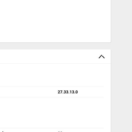
bez członu przeciążeniowego), do ochrony
27.33.13.0
), odpowiednie do silników o prądzie nominalnym
0. Dzięki wyzwalaczowi zwarciowemu o 13 krotności