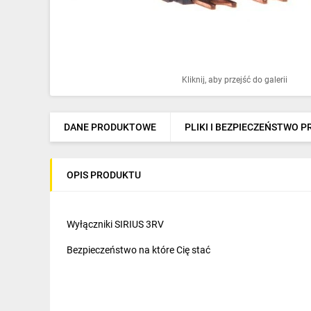
Ochrona odgromowa
Pompy ciepła
Osprzęt łączeniowy
Kliknij, aby przejść do galerii
Ogrzewanie
Elektronarzędzia i mierniki
DANE PRODUKTOWE
PLIKI I BEZPIECZEŃSTWO 
Domofony i dzwonki
OPIS PRODUKTU
Alarmy, monitoring, komunikacja
Napędy elektryczne
Wyłączniki SIRIUS 3RV
Pneumatyka
Bezpieczeństwo na które Cię stać
Dom i ogród
Klimatyzacja