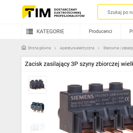
KATEGORIE
Producenci
P
Aparatura elektryczna
Strona główna
Aparatura elektryczna
Sterownie i zabezp
Kable i przewody
Zacisk zasilający 3P szyny zbiorczej w
Rozdzielnice i obudowy
Elementy prowadzenia kabli
Fotowoltaika
Gniazda i łączniki
Źródła światła
Oprawy oświetleniowe