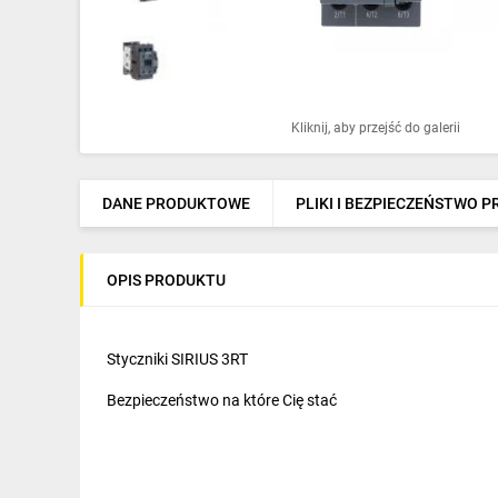
Ochrona odgromowa
Pompy ciepła
Osprzęt łączeniowy
Kliknij, aby przejść do galerii
Ogrzewanie
Elektronarzędzia i mierniki
DANE PRODUKTOWE
PLIKI I BEZPIECZEŃSTWO 
Domofony i dzwonki
OPIS PRODUKTU
Alarmy, monitoring, komunikacja
Napędy elektryczne
Styczniki SIRIUS 3RT
Pneumatyka
Bezpieczeństwo na które Cię stać
Dom i ogród
Klimatyzacja