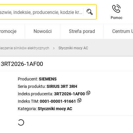
Szukaj po nazwie, indeksie, producencie, kodzie kreskowym...
Pomoc
romocje
Nowości
Strefa porad
Centrum 
ieczenie silników elektrycznych
Styczniki mocy AC
0 3RT2026‑1AF00
Producent:
SIEMENS
Seria produktu:
SIRIUS 3RT 3RH
Indeks producenta:
3RT2026-1AF00
Indeks TIM:
0001-00001-91661
Kategoria:
Styczniki mocy AC