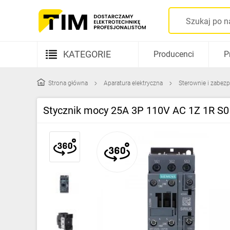
KATEGORIE
Producenci
P
Aparatura elektryczna
Strona główna
Aparatura elektryczna
Sterownie i zabezp
Kable i przewody
Stycznik mocy 25A 3P 110V AC 1Z 1R S
Rozdzielnice i obudowy
Elementy prowadzenia kabli
Fotowoltaika
Gniazda i łączniki
Źródła światła
Oprawy oświetleniowe