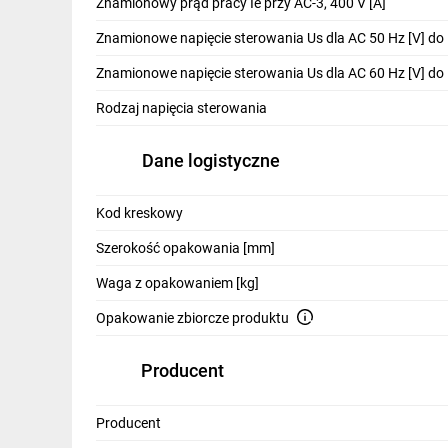
Znamionowy prąd pracy Ie przy AC-3, 400 V [A]
zestawy rozruchowe.
Znamionowe napięcie sterowania Us dla AC 50 Hz [V] do
Załączanie obciążeń rezystancyjnych
Znamionowe napięcie sterowania Us dla AC 60 Hz [V] do
Kategoria użytkowania AC-1 - załączanie obciążeń rezy
Rodzaj napięcia sterowania
trójbiegunowe o maksymalnej obciążalności 2650 A, czt
Dane logistyczne
Załączanie kondensatorów
Kategoria użytkowania AC-6b - załączanie kondensatoró
Kod kreskowy
kondensatorów stosowanych w bateriach do kompensacji
Szerokość opakowania [mm]
Styczniki pomocnicze
Waga z opakowaniem [kg]
Seria 3RH2 na pierwszy rzut oka identyczna jak styczn
w wersji 8 stykowej ze stykami z możliwością demontaż
Opakowanie zbiorcze produktu
Producent
Realizacja funkcji bezpieczeństwa
Każdy ze styczników może być zastosowany do realizacj
załącznik F. Dostępne są również wersje z nabudowanym 
Producent
konstrukcja cewki, pozwala na osiągnięcie poziomu SIL 2