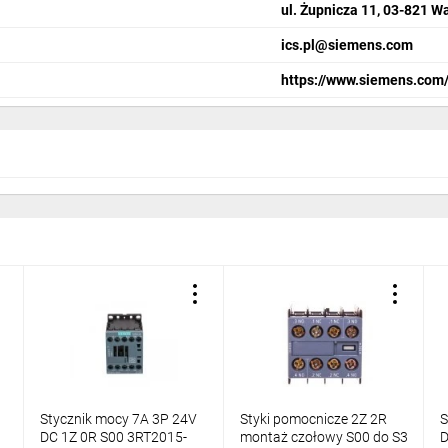
ul. Żupnicza 11, 03-821 
ics.pl@siemens.com
we. w portfolio aparatury łączeniowej SIRIUS można znaleźć zestawy do
https://www.siemens.com/
zwarciowe (np. wyłącznik silnikowy SIRIUS 3RV2) i zamontowane na p
ieje też możliwość, zabudowania ich w systemie montażowym SIRIUS 3RV
ne: ograniczniki przepięć instalowane w obwodzie cewki, bloki styków
am też elementy mniej popularne, ale często bardzo przydatne, należą 
w wersji komunikacyjnej.
ciskami śrubowymi lub sprężynowymi. Przy czym, zaciski sprężynowe dl
Stycznik mocy 7A 3P 24V
Styki pomocnicze 2Z 2R
S
DC 1Z 0R S00 3RT2015-
montaż czołowy S00 do S3
D