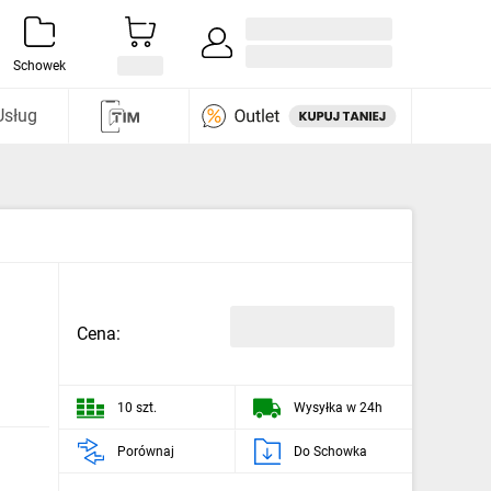
Zaloguj się / Załóż konto
i odkryj
Schowek
Usług
Cena:
10 szt.
Wysyłka w 24h
Porównaj
Do Schowka