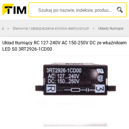
Szukaj po nazwie, indeksie, producencie, kodzie kreskowym...
zna
Sterownie i zabezpieczenie silników elektrycznych
Układy tłumiące
Układ tłumiący RC 127‑240V AC 150‑250V DC ze wkaźnikiem
LED S0 3RT2926‑1CD00