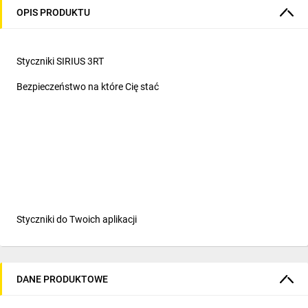
OPIS PRODUKTU
Styczniki SIRIUS 3RT
Bezpieczeństwo na które Cię stać
Styczniki do Twoich aplikacji
Styczniki do załączania
silników... i nie tylko
DANE PRODUKTOWE
SIRIUS 3RT to rozbudowana seria styczników wśród których