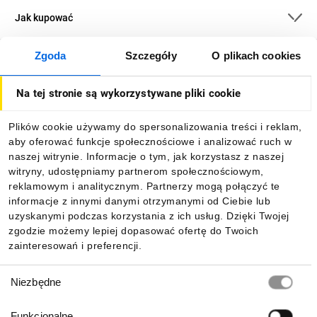
Jak kupować
Typ koordynacji 1 czy 2?
Zgoda
Szczegóły
O plikach cookies
O firmie
Czy to w ogóle istotne?
Na tej stronie są wykorzystywane pliki cookie
Dla kupujących
Plików cookie używamy do spersonalizowania treści i reklam,
Typ koordynacji opisuje zachowanie się zestawu rozruchowego
aby oferować funkcje społecznościowe i analizować ruch w
w momencie zwarcia. w typie koordynacji 1 dopuszcza się
Informacje
naszej witrynie. Informacje o tym, jak korzystasz z naszej
uszkodzenie urządzenia. Typ koordynacji 2 wymaga, aby
witryny, udostępniamy partnerom społecznościowym,
urządzenia mogły dalej pracować. Ważne jest, aby oferowane
reklamowym i analitycznym. Partnerzy mogą połączyć te
kombinacje urządzeń były odpowiednio przebadane aby
Pobierz naszą aplikację mobilną:
informacje z innymi danymi otrzymanymi od Ciebie lub
zapewnić długą i bezpieczną eksploatację.
uzyskanymi podczas korzystania z ich usług. Dzięki Twojej
zgodzie możemy lepiej dopasować ofertę do Twoich
zainteresowań i preferencji.
Kategoria użytkowania -
Wybór
Niezbędne
co definiuje?
zgody
Funkcjonalne