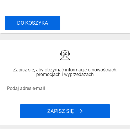
bezpieczeństwa. Styki lustrzane wg PN-EN 60947-4-1 załącznik
F i styki mechanicznie sprzężone wg PN-EN 60947-5-1
załącznika L w skrócie zakładają, że styk NC nie powinien się
zamknąć w momencie gdy styk NO lub tor prądowy nie jest
DO KOSZYKA
otwarty.
Czy trzeba stosować
ogranicznik przepięć dla
Zapisz się, aby otrzymać informacje o nowościach,
cewki?
promocjach i wyprzedażach
Podaj adres e-mail
Podczas rozłączania cewki generują się przepięcia, cewka może
być doposażona w element dodatkowy (m.in. warystor, człon
RC, diodę) służący do ograniczania wartości tego przepięcia.
ZAPISZ SIĘ
Ogranicznik ma też wpływ na czas otwarcia styków stycznika.
Zastosowanie ogranicznika wynika m.in. z norm dotyczących
kompatybilności elektromagnetycznej. Trzeba pamiętać, że duża
część cewek ma fabrycznie wbudowany tego typu element.