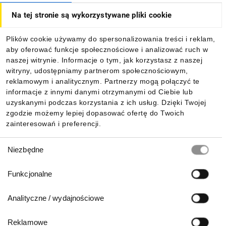
Bezpieczeństwo
Na tej stronie są wykorzystywane pliki cookie
maszyn
Dla kupujących
Kompatybilność z innymi
Plików cookie używamy do spersonalizowania treści i reklam,
urządzeniami
aby oferować funkcje społecznościowe i analizować ruch w
Informacje
naszej witrynie. Informacje o tym, jak korzystasz z naszej
Zobacz, jakie pytania mieli inni użytkownicy
witryny, udostępniamy partnerom społecznościowym,
reklamowym i analitycznym. Partnerzy mogą połączyć te
Pobierz naszą aplikację mobilną:
informacje z innymi danymi otrzymanymi od Ciebie lub
Styki lustrzane, styki
uzyskanymi podczas korzystania z ich usług. Dzięki Twojej
zgodzie możemy lepiej dopasować ofertę do Twoich
z wymuszonym
zainteresowań i preferencji.
Wybór
prowadzeniem?
Niezbędne
zgody
Funkcjonalne
Odpowiednia konstrukcja styków wymagana jest np.
w momencie, gdy aparat wykorzystywany jest w obwodzie
Analityczne / wydajnościowe
bezpieczeństwa. Styki lustrzane wg PN-EN 60947-4-1 załącznik
F i styki mechanicznie sprzężone wg PN-EN 60947-5-1
Reklamowe
załącznika L w skrócie zakładają, że styk NC nie powinien się