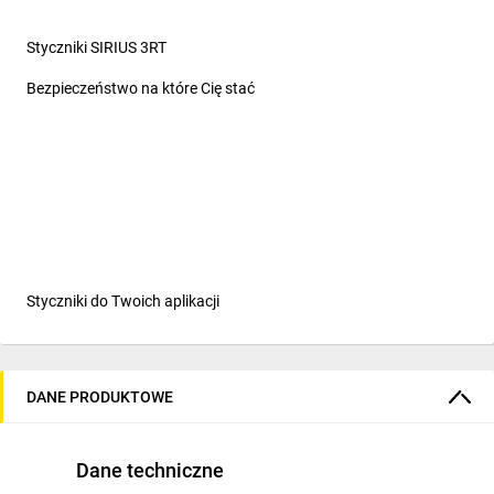
Styczniki SIRIUS 3RT
Bezpieczeństwo na które Cię stać
Styczniki do Twoich aplikacji
Styczniki do załączania
silników... i nie tylko
DANE PRODUKTOWE
SIRIUS 3RT to rozbudowana seria styczników wśród których
znajdziesz styczniki powietrzne i próżniowe 3 fazowe do
Dane techniczne
załączania silników (AC-3/AC-3e), styczniki trój- i czteropolowe