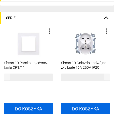
SERIE
Simon 10 Ramka pojedyncza
Simon 10 Gniazdo podwójne
biała CR1/11
z/u białe 16A 250V IP20
CGZ2M.01/11
3,37 zł
brutto
13,42 zł
brutto
DO KOSZYKA
DO KOSZYKA