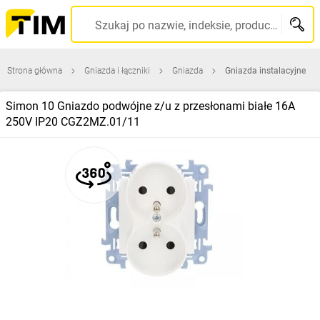
Szukaj po nazwie, indeksie, producencie, kodzie kreskowym...
Strona główna
Gniazda i łączniki
Gniazda
Gniazda instalacyjne
Simon 10 Gniazdo podwójne z/u z przesłonami białe 16A
250V IP20 CGZ2MZ.01/11