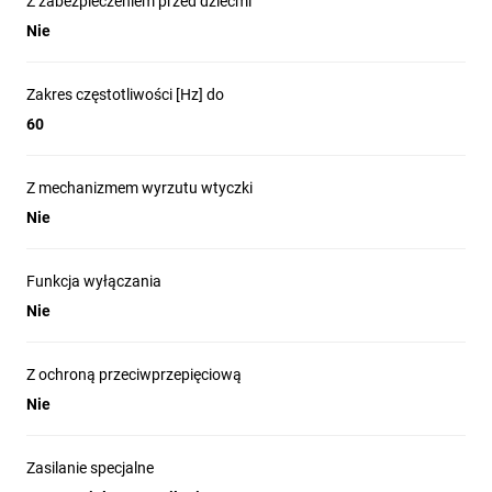
Z zabezpieczeniem przed dziećmi
Nie
Zakres częstotliwości [Hz] do
60
Z mechanizmem wyrzutu wtyczki
Nie
Funkcja wyłączania
Nie
Z ochroną przeciwprzepięciową
Nie
Zasilanie specjalne