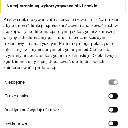
Na tej stronie są wykorzystywane pliki cookie
Dla kupujących
Plików cookie używamy do spersonalizowania treści i reklam,
aby oferować funkcje społecznościowe i analizować ruch w
Informacje
naszej witrynie. Informacje o tym, jak korzystasz z naszej
witryny, udostępniamy partnerom społecznościowym,
reklamowym i analitycznym. Partnerzy mogą połączyć te
Pobierz naszą aplikację mobilną:
informacje z innymi danymi otrzymanymi od Ciebie lub
uzyskanymi podczas korzystania z ich usług. Dzięki Twojej
zgodzie możemy lepiej dopasować ofertę do Twoich
zainteresowań i preferencji.
Wybór
Niezbędne
zgody
Funkcjonalne
Analityczne / wydajnościowe
Reklamowe
Biuro Obsługi Klienta: