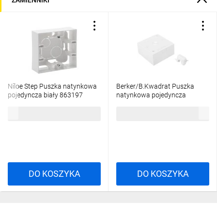
ZAMIENNIKI
Niloe Step Puszka natynkowa
Berker/B.Kwadrat Puszka
pojedyncza biały 863197
natynkowa pojedyncza
śnieżnobiała 5310419909
20,61 zł
brutto
31,09 zł
brutto
DO KOSZYKA
DO KOSZYKA