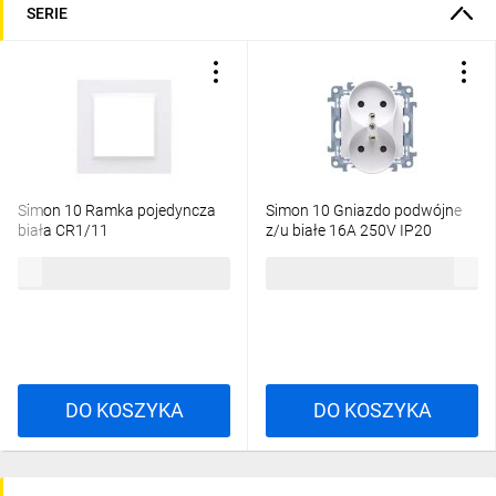
SERIE
Simon 10 Ramka pojedyncza
Simon 10 Gniazdo podwójne
biała CR1/11
z/u białe 16A 250V IP20
CGZ2M.01/11
3,37 zł
brutto
13,42 zł
brutto
DO KOSZYKA
DO KOSZYKA