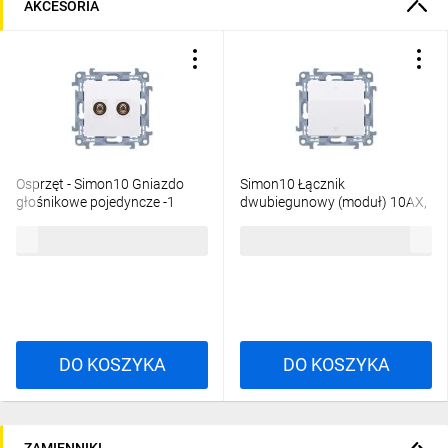
AKCESORIA
Osprzęt - Simon10 Gniazdo
Simon10 Łącznik
głośnikowe pojedyncze -1
dwubiegunowy (moduł) 10AX,
kolumna głośnikowa (moduł).
250V~, zaciski śrubowe biały
39,80 zł
brutto
22,80 zł
brutto
Przekrój przew. dla wyjścia 6
CW2.01/11
mm2 biały CGL2.01/1
DO KOSZYKA
DO KOSZYKA