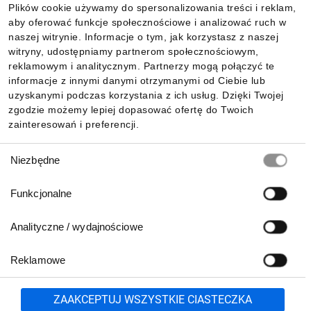
Plików cookie używamy do spersonalizowania treści i reklam,
aby oferować funkcje społecznościowe i analizować ruch w
Informacje
naszej witrynie. Informacje o tym, jak korzystasz z naszej
witryny, udostępniamy partnerom społecznościowym,
reklamowym i analitycznym. Partnerzy mogą połączyć te
Pobierz naszą aplikację mobilną:
informacje z innymi danymi otrzymanymi od Ciebie lub
uzyskanymi podczas korzystania z ich usług. Dzięki Twojej
zgodzie możemy lepiej dopasować ofertę do Twoich
zainteresowań i preferencji.
Wybór
Niezbędne
zgody
Funkcjonalne
Analityczne / wydajnościowe
Reklamowe
Biuro Obsługi Klienta:
lub
801 500 700
71 37 61 600
Zgłoś
ZAAKCEPTUJ WSZYSTKIE CIASTECZKA
pn.-pt. 8:00-16:00