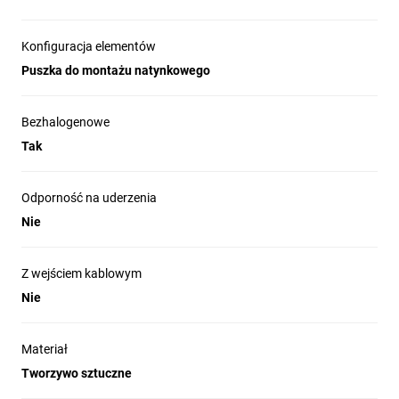
podstawowe kolory: biały i kremowy oraz pełen
przekrój asortymentu łączników i gniazd
Konfiguracja elementów
pozwolą na kompleksowe wyposażenie każdego
Puszka do montażu natynkowego
mieszkania lub biura. Elementem wyróżniającym
tę serię jest nieprzewodzący prądu mostek
wykonany z wysokiej jakości tworzywa
Bezhalogenowe
zapewniającego trwałość i elastyczność oraz
Tak
bezpieczeństwo podczas prac montażowych.
Odporność na uderzenia
Nie
Z wejściem kablowym
Dane techniczne produktu
Nie
puszka do montażu natynkowego,
naturalne zabezpieczenie powierzchni,
Materiał
wykonane z tworzywa sztucznego, PC,
Tworzywo sztuczne
bezhalogenowego,