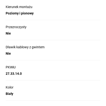
mocowanie wkrętowe,
Kierunek montażu
błyszczące wykończenie powierzchni,
Poziomy i pionowy
poziomy i pionowy kierunek montażu,
wymiary: 84 mm x 84 mm x 40 mm x 40 mm,
stopień ochrony IP20.
Przezroczysty
Nie
Dławik kablowy z gwintem
Nie
Rozwiązania i
możliwości
PKWiU
27.33.14.0
Czterostopniowe zatrzaski
Kolor
Na każdej ramce zapewniają równe przyleganie
ramek nawet do nierównych ścian. Również
Biały
zamontowanie w puszkach do ścian karton-gips
nie powoduje odstawania osprzętu Simon
10 od ściany