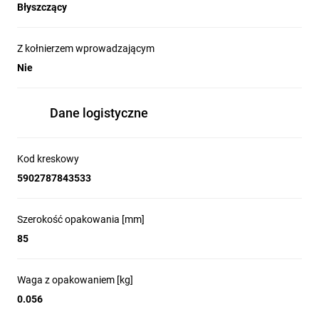
prądowych
Błyszczący
Z kołnierzem wprowadzającym
Osłona szyn prądowych
Nie
minimalizuje ryzyko porażenia prądem nawet
po zdjęciu pokryw gniazd.
Dane logistyczne
Niewielka głębokość korpusu
Kod kreskowy
gniazda podwójnego sprawia, że zajmuje on
w puszce instalacyjnej tylko 11 mm. Mocno
5902787843533
rozpierające łapki pozwalają na pewne
zamocowanie modułu w puszce.
Szerokość opakowania [mm]
85
Zagłębienie w korpusie
Zagłębienie gniazda podwójnego utrzymuje
Waga z opakowaniem [kg]
przewody z dala od łapek, eliminując ryzyko ich
przycięcia. Przewody po podłączeniu chowają
0.056
się w zagłębieniu, nie odkształcają się i nie