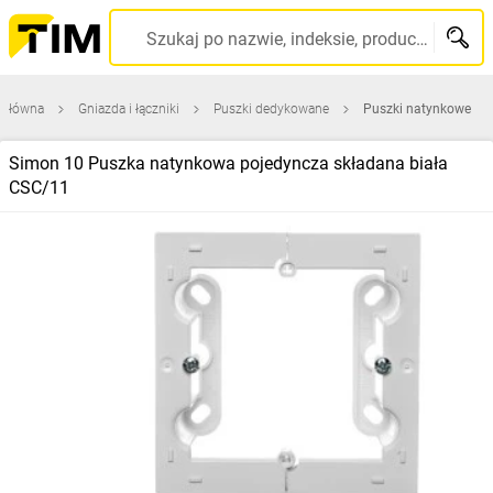
Szukaj po nazwie, indeksie, producencie, kodzie kreskowym...
 główna
Gniazda i łączniki
Puszki dedykowane
Puszki natynkowe
Simon 10 Puszka natynkowa pojedyncza składana biała
CSC/11