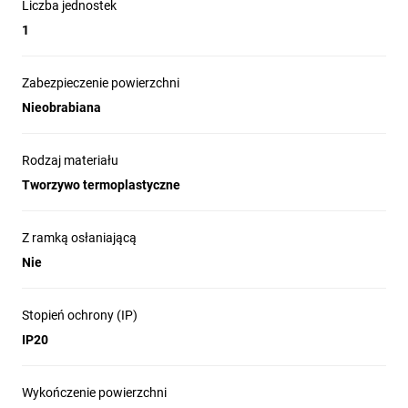
Liczba jednostek
1
Elementy bazujące
o nowoczesnym kształcie
Zabezpieczenie powierzchni
Nieobrabiana
Łączą produkty w zestawy wielokrotne oraz
zapobiegają ich rozsuwaniu się podczas
montażu.
Rodzaj materiału
Tworzywo termoplastyczne
Możliwość zdjęcia ramki bez
demontażu pokrywy lub klawisza
Z ramką osłaniającą
Każdy moduł łącznika / przycisku przygotowany
Nie
jest do wersji IP44, wystarczy dołożyć
uszczelkę.
Stopień ochrony (IP)
IP20
Wzmocnione mocowanie
przewodów elektrycznych zapewnia
Wykończenie powierzchni
profilowany zacisk dociskający przewód do szyn