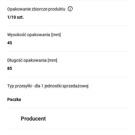
wychodzą na boki.
Opakowanie zbiorcze produktu
1/10 szt.
Masywny i elastyczny mostek
O grubości aż 4 mm wykonany z wysokiej jakości
Wysokość opakowania [mm]
tworzywa. Ściśle przylega do ściany, wygięty
wraca do kształtu pierwotnego, chroni przed
45
przypadkowym porażeniem – nie przewodzi
prądu.
Długość opakowania [mm]
85
Podłączenie przewodów z tyłu
W mechanizmie gniazda podwójnego niweluje
Typ przesyłki - dla 1 jednostki sprzedażowej
konieczność gięcia przewodów oraz daje
możliwość podłączenia nawet bardzo krótkich
Paczka
przewodów.
Producent