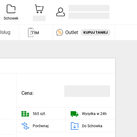
Zaloguj się / Załóż konto
i odkryj
Schowek
Usług
Cena:
565 szt.
Wysyłka w 24h
Porównaj
Do Schowka