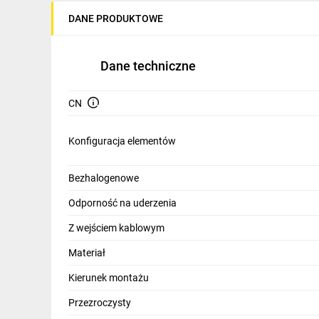
IT, GSM
DANE PRODUKTOWE
Odzież ochronna i BHP
Dane techniczne
Inne
Budowa i Remont
CN
Elektronika
Konfiguracja elementów
Smart home
Bezhalogenowe
Elektromobilność
Odporność na uderzenia
Telewizja naziemna i satelitarna
Z wejściem kablowym
Wentylacja i rekuperacja
Materiał
Kierunek montażu
Przezroczysty