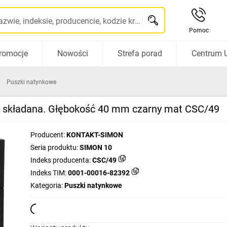
Szukaj po nazwie, indeksie, producencie, kodzie kreskowym...
Pomoc
romocje
Nowości
Strefa porad
Centrum 
Puszki natynkowe
, składana. Głębokość 40 mm czarny mat CSC/49
Producent:
KONTAKT-SIMON
Seria produktu:
SIMON 10
Indeks producenta:
CSC/49
Indeks TIM:
0001-00016-82392
Kategoria:
Puszki natynkowe