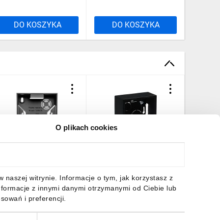
DO KOSZYKA
DO KOSZYKA
DO
O plikach cookies
ONATA Puszka
SUNO Pojedyncza puszka
Simon 2
atynkowa pojedyncza
natynkowa czarne 721494
natynkow
zarny mat PNP-1R/33
czarny 
2,57 zł
brutto
48,62 zł
brutto
20,60 z
naszej witrynie. Informacje o tym, jak korzystasz z
nformacje z innymi danymi otrzymanymi od Ciebie lub
sowań i preferencji.