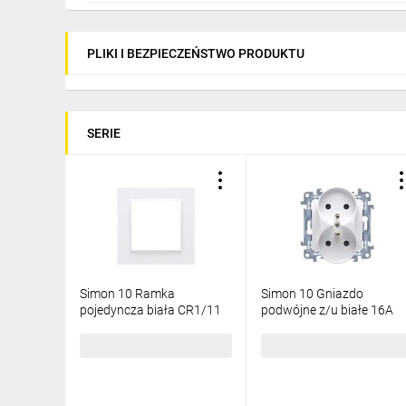
PLIKI I BEZPIECZEŃSTWO PRODUKTU
SERIE
Simon 10 Ramka
Simon 10 Gniazdo
pojedyncza biała CR1/11
podwójne z/u białe 16A
250V IP20 CGZ2M.01/11
3,37 zł
brutto
13,42 zł
brutto