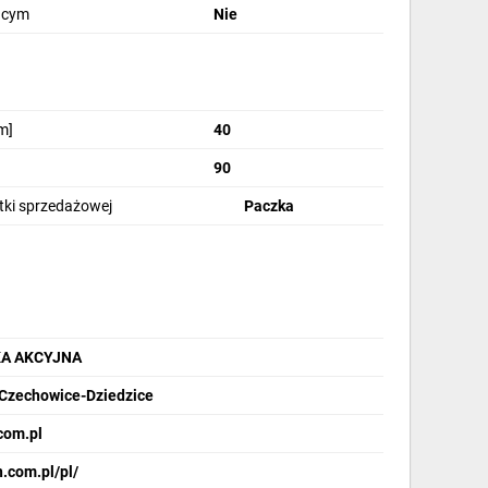
ącym
Nie
m]
40
90
stki sprzedażowej
Paczka
KA AKCYJNA
0 Czechowice-Dziedzice
com.pl
.com.pl/pl/