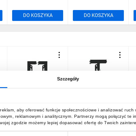
DO KOSZYKA
DO KOSZYKA
Szczegóły
Simon 55 Puszka
Simon 55 Puszka
S
natynkowa pojedyncza,
natynkowa do ramek
n
składana do ramek
LINE/DUO element rozsz.
c
LINE/DUO – Wys: 40 mm.
puszkę poj. składaną TSC
24,83 zł
brutto
18,60 zł
brutto
1
reklam, aby oferować funkcje społecznościowe i analizować ruch w 
(1 szt. TSC/.. = 2 elementy)
do ramek wielokrotnych.
iowym, reklamowym i analitycznym. Partnerzy mogą połączyć te i
Czarny mat TSC/149
Czarny mat TSH/149
Twojej zgodzie możemy lepiej dopasować ofertę do Twoich zaintere