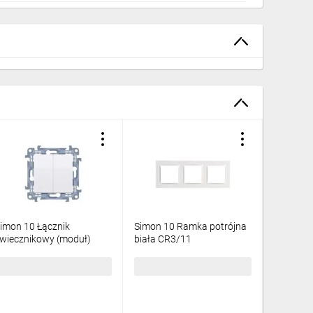
imon 10 Łącznik
Simon 10 Ramka potrójna
Simon 1
wiecznikowy (moduł)
biała CR3/11
pojedync
0AX, 250V~,
250V IP
zybkozłącza biały
3,90 zł
brutto
10,01 zł
brutto
10,93 z
W5C.01/11