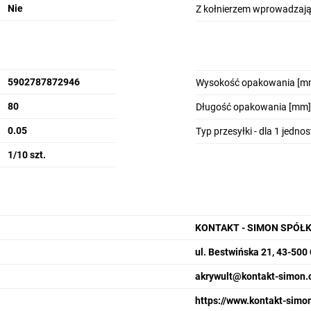
Nie
Z kołnierzem wprowadzaj
5902787872946
Wysokość opakowania [m
80
Długość opakowania [mm]
0.05
Typ przesyłki - dla 1 jedno
1/10 szt.
KONTAKT - SIMON SPÓŁ
ul. Bestwińska 21, 43-50
akrywult@kontakt-simon.
https://www.kontakt-simon