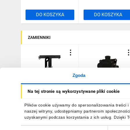
DO KOSZYKA
DO KOSZYKA
ZAMIENNIKI
Zgoda
Simon 10 Element
Puszka natynkowa
Na tej stronie są wykorzystywane pliki cookie
rozszerzający puszkę
hermetyczna 75X75X33 z
pojedynczą składaną do
wkładem 5x4/IP67/PG16
ramek
czarny 0298-09
13,64 zł
brutto
18,20 zł
brutto
Plików cookie używamy do spersonalizowania treści i 
wielokrotnych.Głębokość
naszej witryny, udostępniamy partnerom społecznośc
40 mm czarny mat CSH/49
uzyskanymi podczas korzystania z ich usług. Dzięki 
Wybór