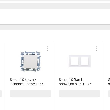
Simon 10 Łącznik
Simon 10 Ramka
S
jednobiegunowy 10AX
podwójna biała CR2/11
ś
IP20, szybkozłącza, biały
1
CW1C.01/11
s
10,93 zł
brutto
6,69 zł
brutto
1
C