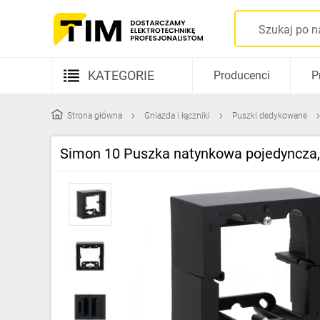
KATEGORIE
Producenci
P
Aparatura elektryczna
Strona główna
Gniazda i łączniki
Puszki dedykowane
Kable i przewody
Simon 10 Puszka natynkowa pojedyncza
Rozdzielnice i obudowy
Elementy prowadzenia kabli
Fotowoltaika
Gniazda i łączniki
Źródła światła
Oprawy oświetleniowe