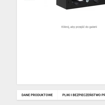
Ochrona odgromowa
Pompy ciepła
Osprzęt łączeniowy
Kliknij, aby przejść do galerii
Ogrzewanie
Elektronarzędzia i mierniki
Domofony i dzwonki
Alarmy, monitoring, komunikacja
Napędy elektryczne
Pneumatyka
Dom i ogród
DANE PRODUKTOWE
PLIKI I BEZPIECZEŃSTWO 
Klimatyzacja