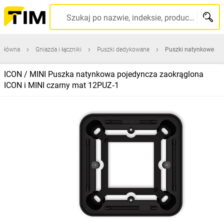
Szukaj po nazwie, indeksie, producencie, kodzie kreskowym...
 główna
Gniazda i łączniki
Puszki dedykowane
Puszki natynkowe
ICON / MINI Puszka natynkowa pojedyncza zaokrąglona
ICON i MINI czarny mat 12PUZ‑1