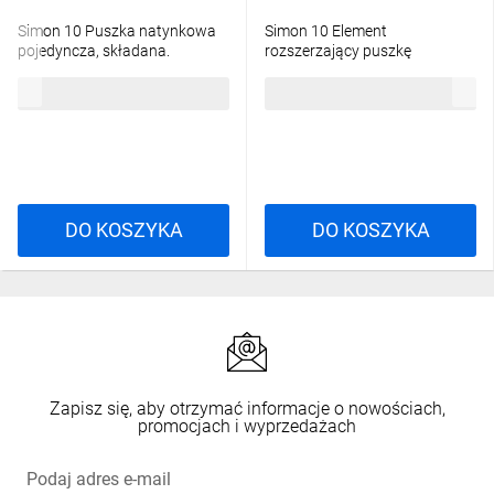
Simon 10 Puszka natynkowa
Simon 10 Element
pojedyncza, składana.
rozszerzający puszkę
Głębokość 40 mm czarny mat
pojedynczą składaną do
18,55 zł
brutto
13,64 zł
brutto
CSC/49
ramek
wielokrotnych.Głębokość 40
mm czarny mat CSH/49
DO KOSZYKA
DO KOSZYKA
Zapisz się, aby otrzymać informacje o nowościach,
promocjach i wyprzedażach
Podaj adres e-mail