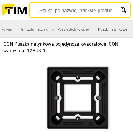
Szukaj po nazwie, indeksie, producencie, kodzie kreskowym...
 główna
Gniazda i łączniki
Puszki dedykowane
Puszki natynkowe
ICON Puszka natynkowa pojedyncza kwadratowa ICON
czarny mat 12PUK‑1