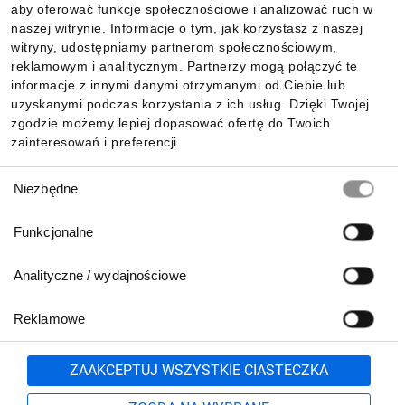
aby oferować funkcje społecznościowe i analizować ruch w
Informacje
naszej witrynie. Informacje o tym, jak korzystasz z naszej
witryny, udostępniamy partnerom społecznościowym,
reklamowym i analitycznym. Partnerzy mogą połączyć te
Pobierz naszą aplikację mobilną:
informacje z innymi danymi otrzymanymi od Ciebie lub
uzyskanymi podczas korzystania z ich usług. Dzięki Twojej
zgodzie możemy lepiej dopasować ofertę do Twoich
zainteresowań i preferencji.
Wybór
Niezbędne
zgody
Funkcjonalne
Analityczne / wydajnościowe
Reklamowe
Biuro Obsługi Klienta:
lub
801 500 700
71 37 61 600
Zgłoś
ZAAKCEPTUJ WSZYSTKIE CIASTECZKA
pn.-pt. 8:00-16:00