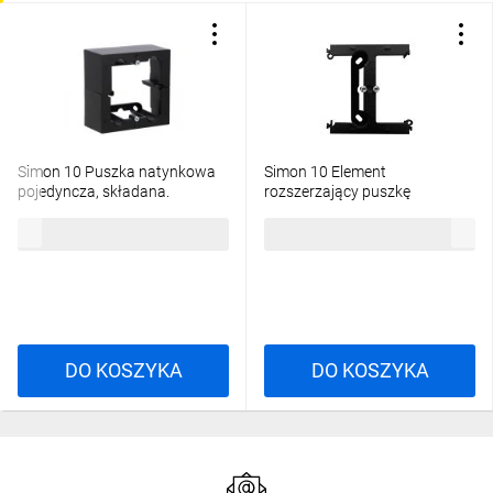
Simon 10 Puszka natynkowa
Simon 10 Element
pojedyncza, składana.
rozszerzający puszkę
Głębokość 40 mm czarny mat
pojedynczą składaną do
18,55 zł
brutto
13,64 zł
brutto
CSC/49
ramek
wielokrotnych.Głębokość 40
mm czarny mat CSH/49
DO KOSZYKA
DO KOSZYKA