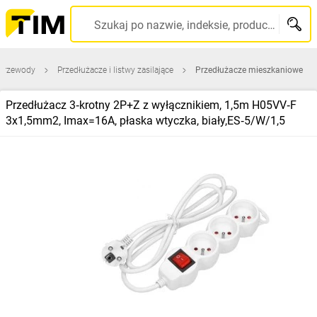
Szukaj po nazwie, indeksie, producencie, kodzie kreskowym...
 przewody
Przedłużacze i listwy zasilające
Przedłużacze mieszkaniowe
Przedłużacz 3‑krotny 2P+Z z wyłącznikiem, 1,5m H05VV‑F
3x1,5mm2, Imax=16A, płaska wtyczka, biały,ES‑5/W/1,5