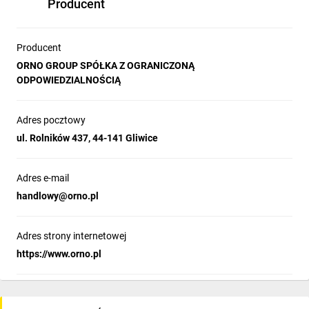
Producent
Stopień ochrony [IP]:
IP20
Obrócona wkładka centralna:
tak
Kątowo obrócona wkładka centralna
Producent
45°
[°]:
ORNO GROUP SPÓŁKA Z OGRANICZONĄ
Zakres temperatury pracy [C°]:
-10 do +40
ODPOWIEDZIALNOŚCIĄ
Wymiary - szerokość [mm]:
76
Wymiary - wysokość [mm]:
260
Wymiary - głębokość [mm]:
51
Adres pocztowy
Waga [kg]:
0.269
ul. Rolników 437, 44-141 Gliwice
Adres e-mail
handlowy@orno.pl
Adres strony internetowej
https://www.orno.pl