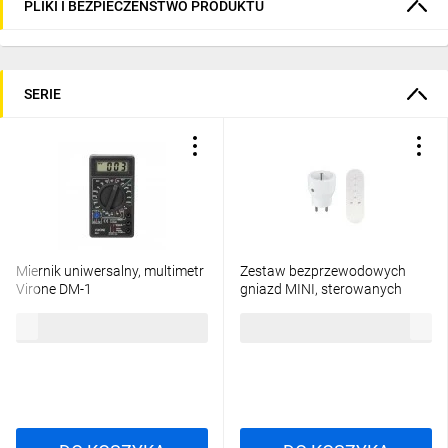
PLIKI I BEZPIECZEŃSTWO PRODUKTU
SERIE
Miernik uniwersalny, multimetr
Zestaw bezprzewodowych
Virone DM-1
gniazd MINI, sterowanych
pilotem 1+1, 2300W,RS-10
27,66 zł
brutto
54,51 zł
brutto