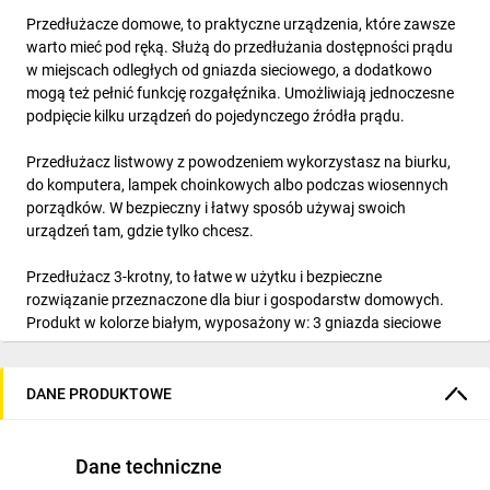
Przedłużacze domowe, to praktyczne urządzenia, które zawsze
warto mieć pod ręką. Służą do przedłużania dostępności prądu
w miejscach odległych od gniazda sieciowego, a dodatkowo
mogą też pełnić funkcję rozgałęźnika. Umożliwiają jednoczesne
podpięcie kilku urządzeń do pojedynczego źródła prądu.
Przedłużacz listwowy z powodzeniem wykorzystasz na biurku,
do komputera, lampek choinkowych albo podczas wiosennych
porządków. W bezpieczny i łatwy sposób używaj swoich
urządzeń tam, gdzie tylko chcesz.
Przedłużacz 3-krotny, to łatwe w użytku i bezpieczne
rozwiązanie przeznaczone dla biur i gospodarstw domowych.
Produkt w kolorze białym, wyposażony w: 3 gniazda sieciowe
2P+Z typu francuskiego, przewód H05VV-F 3x1,5 mm2, o
długości 1,5m, płaską wtyczkę z wygodnym uchwytem,
przesłony torów prądowych, podświetlany włącznik dwutorowy,
DANE PRODUKTOWE
wygodną zawieszkę, jeżeli potrzebujesz np. powiesić listwę na
ścianie, izolację PCV.
Dane techniczne
Dodatkowo przedłużacz posiada stopień ochrony IP20 (do