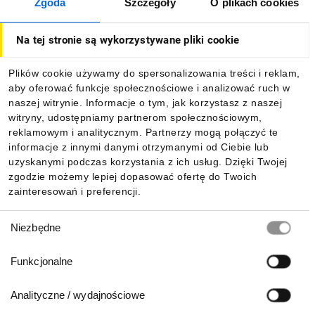
Zgoda
Szczegóły
O plikach cookies
O firmie
Na tej stronie są wykorzystywane pliki cookie
Dla kupujących
Plików cookie używamy do spersonalizowania treści i reklam,
aby oferować funkcje społecznościowe i analizować ruch w
Informacje
naszej witrynie. Informacje o tym, jak korzystasz z naszej
witryny, udostępniamy partnerom społecznościowym,
reklamowym i analitycznym. Partnerzy mogą połączyć te
Pobierz naszą aplikację mobilną:
informacje z innymi danymi otrzymanymi od Ciebie lub
uzyskanymi podczas korzystania z ich usług. Dzięki Twojej
zgodzie możemy lepiej dopasować ofertę do Twoich
zainteresowań i preferencji.
Wybór
Niezbędne
zgody
Funkcjonalne
Analityczne / wydajnościowe