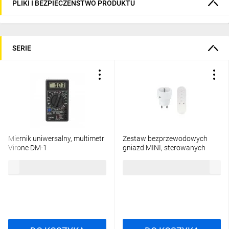
PLIKI I BEZPIECZEŃSTWO PRODUKTU
SERIE
Miernik uniwersalny, multimetr
Zestaw bezprzewodowych
Virone DM-1
gniazd MINI, sterowanych
pilotem 1+1, 2300W,RS-10
27,66 zł
brutto
54,51 zł
brutto