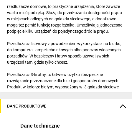
rzedłużacze domowe, to praktyczne urządzenia, które zawsze
warto mieć pod ręką. Służą do przedłużania dostępności prądu
w miejscach odległych od gniazda sieciowego, a dodatkowo
mogą też pełnić funkcję rozgałęźnika. Umożliwiają jednoczesne
podpięcie kilku urządzeń do pojedynczego źródła prądu.
Przedłużacz listwowy z powodzeniem wykorzystasz na biurku,
do komputera, lampek choinkowych albo podczas wiosennych
porządków. W bezpieczny i łatwy sposób używaj swoich
urządzeń tam, gdzie tylko chcesz.
Przedłużacz 3-krotny, to łatwe w użytku i bezpieczne
rozwiązanie przeznaczone dla biur i gospodarstw domowych.
Produkt w kolorze białym, wyposażony w: 3 gniazda sieciowe
2P+Z typu francuskiego, przewód H05VV-F 3x1,5 mm2, o
długości 1,5m, płaską wtyczkę z wygodnym uchwytem,
przesłony torów prądowych, wygodną zawieszkę, jeżeli
DANE PRODUKTOWE
potrzebujesz np. powiesić listwę na ścianie, izolację PCV.
Dodatkowo przedłużacz posiada stopień ochrony IP20 (do
Dane techniczne
użytku wewnątrz budynków) oraz jest wykonany tak, aby