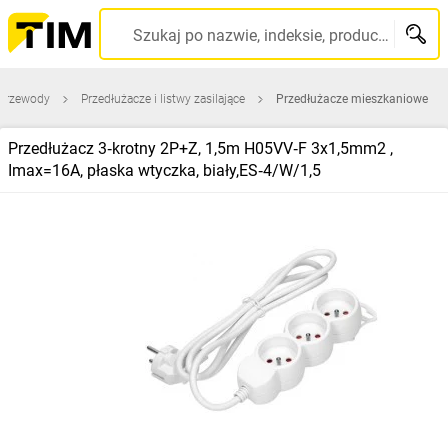
Szukaj po nazwie, indeksie, producencie, kodzie kreskowym...
 przewody
Przedłużacze i listwy zasilające
Przedłużacze mieszkaniowe
Przedłużacz 3‑krotny 2P+Z, 1,5m H05VV‑F 3x1,5mm2 ,
Imax=16A, płaska wtyczka, biały,ES‑4/W/1,5