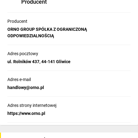
Producent
Stopień ochrony [IP]:
IP20
Obrócona wkładka centralna:
tak
Kątowo obrócona wkładka centralna
Producent
45°
[°]:
ORNO GROUP SPÓŁKA Z OGRANICZONĄ
Zakres temperatury pracy [C°]:
-10 do +40
ODPOWIEDZIALNOŚCIĄ
Wymiary - szerokość [mm]:
80
Wymiary - wysokość [mm]:
235
Wymiary - głębokość [mm]:
61
Adres pocztowy
Waga [kg]:
0.243
ul. Rolników 437, 44-141 Gliwice
Adres e-mail
handlowy@orno.pl
Adres strony internetowej
https://www.orno.pl