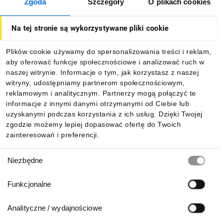
Zgoda
Szczegóły
O plikach cookies
O firmie
Na tej stronie są wykorzystywane pliki cookie
Dla kupujących
Plików cookie używamy do spersonalizowania treści i reklam,
aby oferować funkcje społecznościowe i analizować ruch w
Informacje
naszej witrynie. Informacje o tym, jak korzystasz z naszej
witryny, udostępniamy partnerom społecznościowym,
reklamowym i analitycznym. Partnerzy mogą połączyć te
Pobierz naszą aplikację mobilną:
informacje z innymi danymi otrzymanymi od Ciebie lub
uzyskanymi podczas korzystania z ich usług. Dzięki Twojej
zgodzie możemy lepiej dopasować ofertę do Twoich
zainteresowań i preferencji.
Wybór
Niezbędne
zgody
Funkcjonalne
Analityczne / wydajnościowe