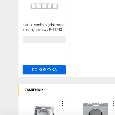
KARO Ramka pięciokrotna
srebrny perłowy R-5S/43
18,59 zł
brutto
DO KOSZYKA
ZAMIENNIKI