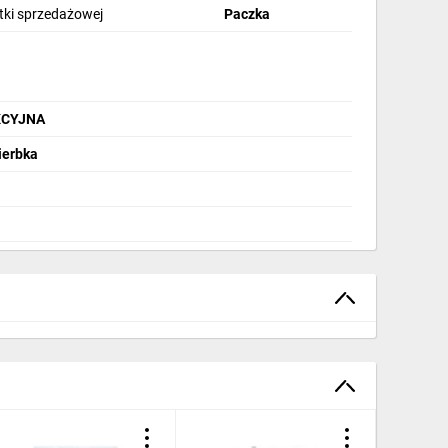
stki sprzedażowej
Paczka
AKCYJNA
ierbka