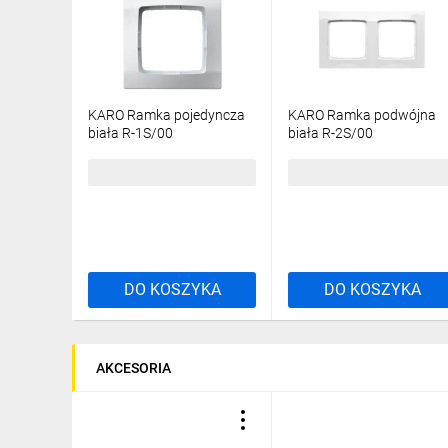
KARO Ramka pojedyncza
KARO Ramka podwójna
biała R-1S/00
biała R-2S/00
4,58 zł
brutto
7,45 zł
brutto
DO KOSZYKA
DO KOSZYKA
AKCESORIA