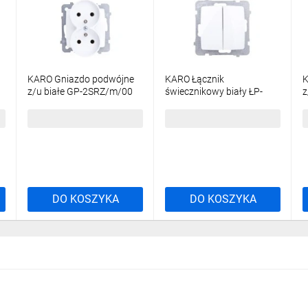
KARO Gniazdo podwójne
KARO Łącznik
K
z/u białe GP-2SRZ/m/00
świecznikowy biały ŁP-
z
2S/m/00
16,62 zł
brutto
19,04 zł
brutto
2
DO KOSZYKA
DO KOSZYKA