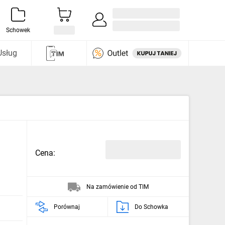
Zaloguj się / Załóż konto
i odkryj
Schowek
Usług
Cena:
Na zamówienie od TIM
Porównaj
Do Schowka