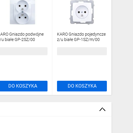
ARO Gniazdo podwójne
KARO Gniazdo pojedyncze
KARO Łąc
/u białe GP-2SZ/00
z/u białe GP-1SZ/m/00
biały ŁP
0,11 zł
brutto
15,26 zł
brutto
24,16 z
DO KOSZYKA
DO KOSZYKA
DO