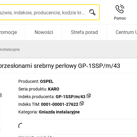
Szukaj po nazwie, indeksie, producencie, kodzie kreskowym...
Pomoc
romocje
Nowości
Strefa porad
Centrum 
instalacyjne
przesłonami srebrny perłowy GP‑1SSP/m/43
Producent:
OSPEL
Seria produktu:
KARO
Indeks producenta:
GP-1SSP/m/43
Indeks TIM:
0001-00001-27622
Kategoria:
Gniazda instalacyjne