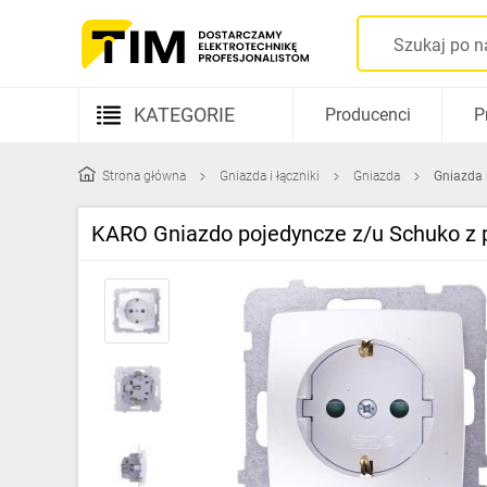
KATEGORIE
Producenci
P
Aparatura elektryczna
Strona główna
Gniazda i łączniki
Gniazda
Gniazda 
Kable i przewody
KARO Gniazdo pojedyncze z/u Schuko z 
Rozdzielnice i obudowy
Elementy prowadzenia kabli
Fotowoltaika
Gniazda i łączniki
Źródła światła
Oprawy oświetleniowe