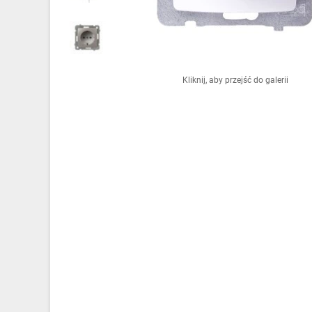
Ochrona odgromowa
Pompy ciepła
Osprzęt łączeniowy
Kliknij, aby przejść do galerii
Ogrzewanie
Elektronarzędzia i mierniki
Domofony i dzwonki
Alarmy, monitoring, komunikacja
Napędy elektryczne
Pneumatyka
Dom i ogród
Klimatyzacja