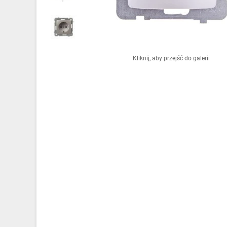
Ochrona odgromowa
Pompy ciepła
Osprzęt łączeniowy
Kliknij, aby przejść do galerii
Ogrzewanie
Elektronarzędzia i mierniki
Domofony i dzwonki
Alarmy, monitoring, komunikacja
Napędy elektryczne
Pneumatyka
Dom i ogród
Klimatyzacja