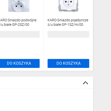
ARO Gniazdo podwójne
KARO Gniazdo pojedyncze
KARO Łąc
/u białe GP-2SZ/00
z/u białe GP-1SZ/m/00
biały ŁP
0,11 zł
brutto
15,26 zł
brutto
24,16 z
DO KOSZYKA
DO KOSZYKA
DO