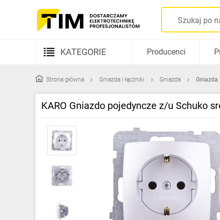
KATEGORIE
Producenci
P
Aparatura elektryczna
Strona główna
Gniazda i łączniki
Gniazda
Gniazda 
Kable i przewody
KARO Gniazdo pojedyncze z/u Schuko s
Rozdzielnice i obudowy
Elementy prowadzenia kabli
Fotowoltaika
Gniazda i łączniki
Źródła światła
Oprawy oświetleniowe