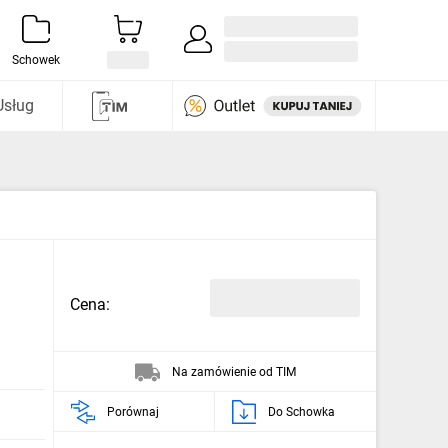
Zaloguj się / Załóż konto
i odkryj
Schowek
Usług
Cena:
Na zamówienie od TIM
Porównaj
Do Schowka