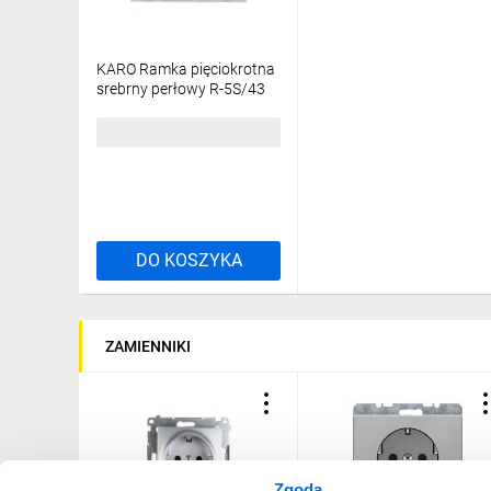
KARO Ramka pięciokrotna
srebrny perłowy R-5S/43
18,59 zł
brutto
DO KOSZYKA
ZAMIENNIKI
Zgoda