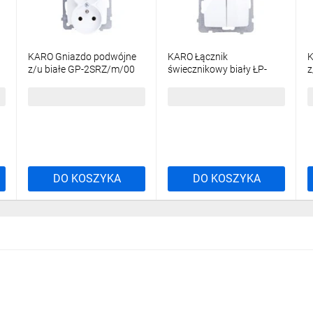
KARO Gniazdo podwójne
KARO Łącznik
K
z/u białe GP-2SRZ/m/00
świecznikowy biały ŁP-
z
2S/m/00
16,62 zł
brutto
19,04 zł
brutto
2
DO KOSZYKA
DO KOSZYKA