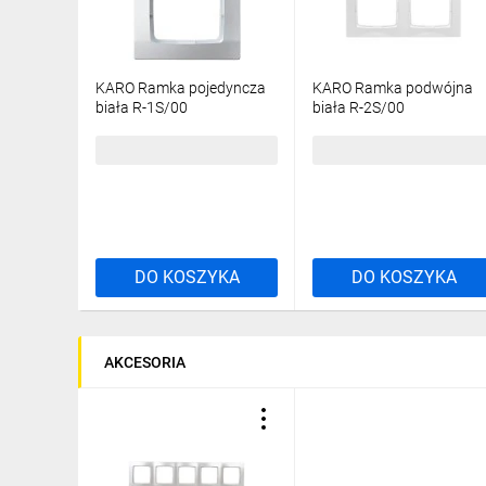
KARO Ramka pojedyncza
KARO Ramka podwójna
biała R-1S/00
biała R-2S/00
4,58 zł
brutto
7,45 zł
brutto
DO KOSZYKA
DO KOSZYKA
AKCESORIA