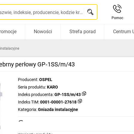
Szukaj po nazwie, indeksie, producencie, kodzie kreskowym...
Pomoc
romocje
Nowości
Strefa porad
Centrum 
instalacyjne
rebrny perłowy GP‑1SS/m/43
Producent:
OSPEL
Seria produktu:
KARO
Indeks producenta:
GP-1SS/m/43
Indeks TIM:
0001-00001-27618
Kategoria:
Gniazda instalacyjne