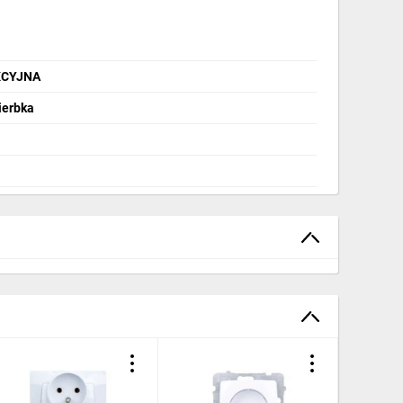
AKCYJNA
ierbka