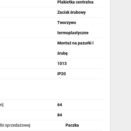
Plakietka centralna
Zacisk śrubowy
Tworzywo
termoplastyczne
Montaż na pazurki i
śrubę
1013
IP20
m]
64
84
stki sprzedażowej
Paczka