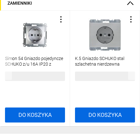
ZAMIENNIKI
Simon 54 Gniazdo pojedyncze
K.5 Gniazdo SCHUKO stal
SCHUKO z/u 16A IP20 z
szlachetna nierdzewna
przesłoną torów,
47157004
25,45 zł
brutto
86,94 zł
brutto
szybkozłącza, srebrny mat
DGSz1CZ.01/43
DO KOSZYKA
DO KOSZYKA