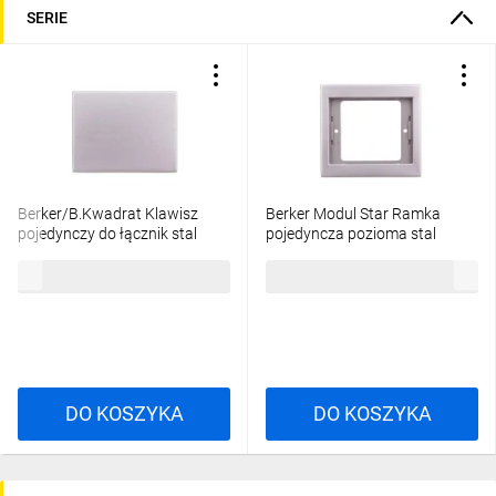
SERIE
Berker/B.Kwadrat Klawisz
Berker Modul Star Ramka
pojedynczy do łącznik stal
pojedyncza pozioma stal
szlachetna 14057004
szlachetna 13137004
73,76 zł
brutto
75,74 zł
brutto
DO KOSZYKA
DO KOSZYKA