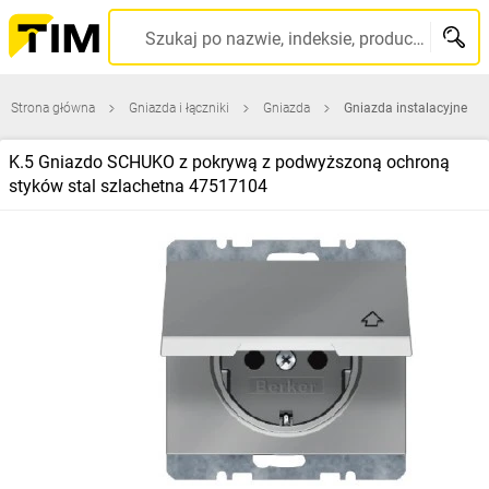
Szukaj po nazwie, indeksie, producencie, kodzie kreskowym...
Strona główna
Gniazda i łączniki
Gniazda
Gniazda instalacyjne
K.5 Gniazdo SCHUKO z pokrywą z podwyższoną ochroną
styków stal szlachetna 47517104