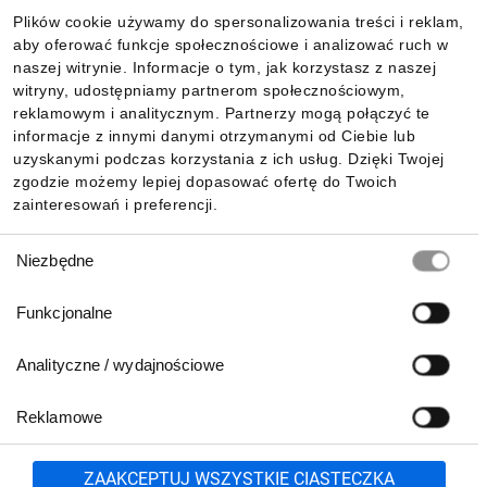
Plików cookie używamy do spersonalizowania treści i reklam,
aby oferować funkcje społecznościowe i analizować ruch w
Informacje
naszej witrynie. Informacje o tym, jak korzystasz z naszej
witryny, udostępniamy partnerom społecznościowym,
reklamowym i analitycznym. Partnerzy mogą połączyć te
Pobierz naszą aplikację mobilną:
informacje z innymi danymi otrzymanymi od Ciebie lub
uzyskanymi podczas korzystania z ich usług. Dzięki Twojej
zgodzie możemy lepiej dopasować ofertę do Twoich
zainteresowań i preferencji.
Wybór
Niezbędne
zgody
Funkcjonalne
Analityczne / wydajnościowe
Reklamowe
Biuro Obsługi Klienta:
lub
801 500 700
71 37 61 600
Zgłoś
ZAAKCEPTUJ WSZYSTKIE CIASTECZKA