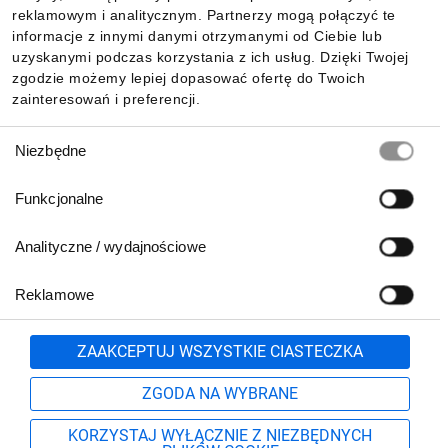
reklamowym i analitycznym. Partnerzy mogą połączyć te
Pobierz naszą aplikację mobilną:
informacje z innymi danymi otrzymanymi od Ciebie lub
uzyskanymi podczas korzystania z ich usług. Dzięki Twojej
zgodzie możemy lepiej dopasować ofertę do Twoich
zainteresowań i preferencji.
Wybór
Niezbędne
zgody
Funkcjonalne
Analityczne / wydajnościowe
Reklamowe
Biuro Obsługi Klienta:
lub
801 500 700
71 37 61 600
Zgłoś
ZAAKCEPTUJ WSZYSTKIE CIASTECZKA
pn.-pt. 8:00-16:00
Formularz kontaktowy
ZGODA NA WYBRANE
KORZYSTAJ WYŁĄCZNIE Z NIEZBĘDNYCH