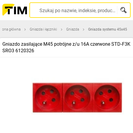
Szukaj po nazwie, indeksie, producencie, kodzie kreskowym...
trona główna
Gniazda i łączniki
Gniazda
Gniazda systemu 45x45
Gniazdo zasilające M45 potrójne z/u 16A czerwone STD‑F3K
SRO3 6120326