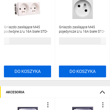
Gniazdo zasilające M45
Gniazdo zasilające M45
podwójne z/u 16A białe STD-
pojedyncze z/u 16A białe STD-
F0 RW2 6120172
F3 RW1 6120222
37,66 zł
brutto
24,21 zł
brutto
DO KOSZYKA
DO KOSZYKA
AKCESORIA