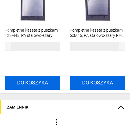
Kompletna kaseta z puszkami
Kompletna kaseta z puszkami
12xM45, PA stalowo-szary
6xM45, PA stalowo-szary RAL
RAL 7011 UD GES9-2 7011
7011 UD GES4-2 7011
738,06 zł
brutto
654,99 zł
brutto
7427470
7427460
DO KOSZYKA
DO KOSZYKA
ZAMIENNIKI