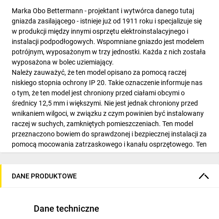
Marka Obo Bettermann - projektant i wytwórca danego tutaj
gniazda zasilającego - istnieje już od 1911 roku i specjalizuje się
w produkcji między innymi osprzętu elektroinstalacyjnego i
instalacji podpodłogowych. Wspomniane gniazdo jest modelem
potrójnym, wyposażonym w trzy jednostki. Każda z nich została
wyposażona w bolec uziemiający.
Należy zauważyć, że ten model opisano za pomocą raczej
niskiego stopnia ochrony IP 20. Takie oznaczenie informuje nas
o tym, że ten model jest chroniony przed ciałami obcymi o
średnicy 12,5 mm i większymi. Nie jest jednak chroniony przed
wnikaniem wilgoci, w związku z czym powinien być instalowany
raczej w suchych, zamkniętych pomieszczeniach. Ten model
przeznaczono bowiem do sprawdzonej i bezpiecznej instalacji za
pomocą mocowania zatrzaskowego i kanału osprzętowego. Ten
model działa przy napięciu znamionowym o wartości 250 V, a z
kolei wartość prądu znamionowego jest równa 16 A. Gniazdo
jest dostępne w wyrazistym i oryginalnym czerwonym kolorze.
DANE PRODUKTOWE
Gniazdo jest częścią nowoczesnej linii Egs.
Dane techniczne