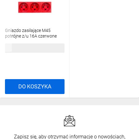
Gniazdo zasilające M45
potrójne z/u 16A czerwone
STD-F0K SRO3 6120316
70,61 zł
brutto
DO KOSZYKA
Zapisz się, aby otrzymać informacje o nowościach,