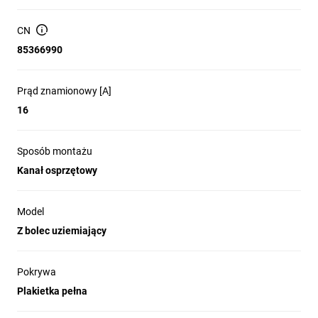
CN
85366990
Prąd znamionowy [A]
16
Sposób montażu
Kanał osprzętowy
Model
Z bolec uziemiający
Pokrywa
Plakietka pełna