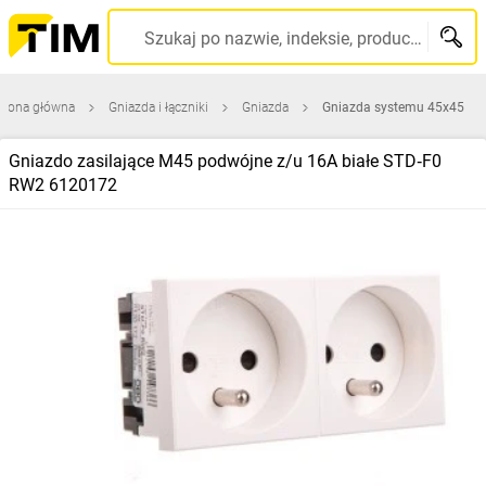
Szukaj po nazwie, indeksie, producencie, kodzie kreskowym...
trona główna
Gniazda i łączniki
Gniazda
Gniazda systemu 45x45
Gniazdo zasilające M45 podwójne z/u 16A białe STD‑F0
RW2 6120172