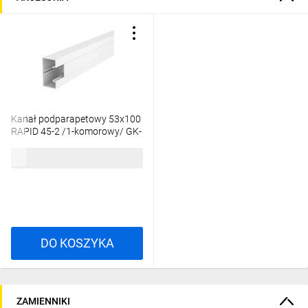
Kanał podparapetowy 53x100
RAPID 45-2 /1-komorowy/ GK-
53100RW biały 6113000 /2m/
123,76 zł
brutto
DO KOSZYKA
ZAMIENNIKI