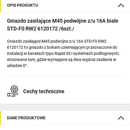
OPIS PRODUKTU
Gniazdo zasilające M45 podwójne z/u 16A białe
STD-F0 RW2 6120172 /6szt./
Gniazdo zasilające M45 podwójne z/u 16A STD-F0 RW2
6120172 to gniazdo z bolcem uziemiającym przeznaczone do
instalacji w kanałach typu Rapid 45 i systemach podłogowych;
stosowane tam, gdzie wymagane są dwa wyjścia zasilania w
układzie 0°.
Cechy techniczne
Prąd znamionowy: 16 A; napięcie znamionowe: 250 V, 2-
biegunowe.
DANE PRODUKTOWE
Konstrukcja: wersja z bolcem uziemiającym (0°), podwójne
gniazdo.