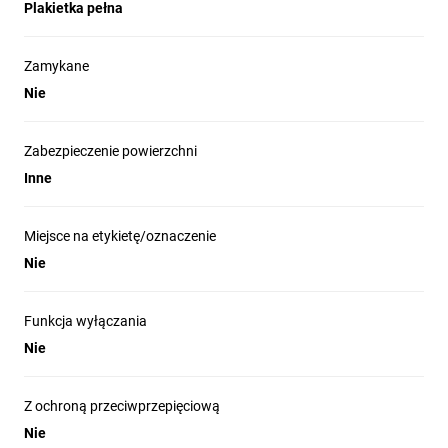
Instalacja w słupach serwisowych i słupkach zasilających.
Plakietka pełna
Sekcje dystrybucji w systemach podłogowych i kanałach
kablowych.
Zamykane
Skrzynki biurowe oraz punkty zasilania stanowisk pracy w
Nie
obiektach komercyjnych i przemysłowych.
Zabezpieczenie powierzchni
Inne
Miejsce na etykietę/oznaczenie
Nie
Funkcja wyłączania
Nie
Z ochroną przeciwprzepięciową
Nie