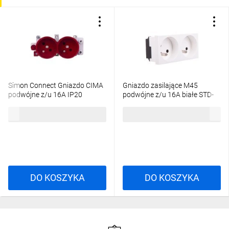
Simon Connect Gniazdo CIMA
Gniazdo zasilające M45
podwójne z/u 16A IP20
podwójne z/u 16A białe STD-
czerwone/ czysta biel S2/6/9
F3 RW2 6120242
73,17 zł
brutto
40,21 zł
brutto
DO KOSZYKA
DO KOSZYKA