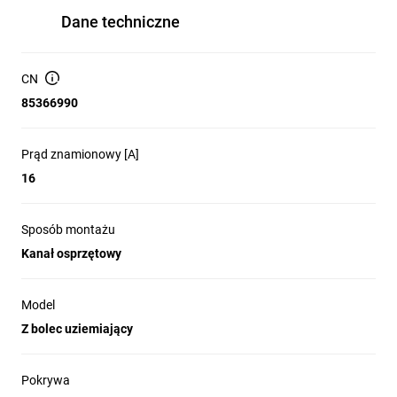
Materiał: poliwęglan (PC); kolor: biały (zbliżony RAL 9003).
Dane techniczne
Zaciski: bezśrubowe (szybki montaż przewodów); ochrona
przed dostępem do części pod napięciem (zwiększona
ochrona przed dotykiem).
CN
85366990
Stopień ochrony: IP20.
Pokrywa: plakietka pełna.
Prąd znamionowy [A]
Temperatura pracy: od -5°C do 40°C.
16
Wymiary: 90 mm × 45 mm × 39 mm.
Właściwości materiałowe: produkt halogenowy.
Sposób montażu
Waga referencyjna: 7,70 kg na 100 sztuk (dane
producenta).
Kanał osprzętowy
Model
Zastosowanie
Z bolec uziemiający
Montaż w kanałach osprzętowych Rapid 45.
Pokrywa