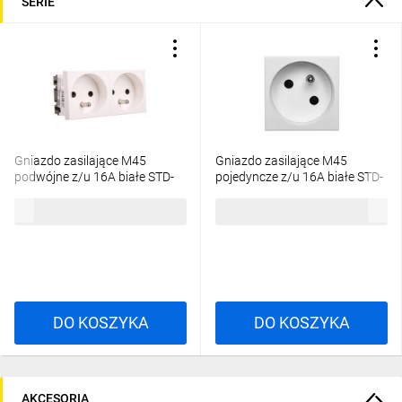
SERIE
Gniazdo zasilające M45
Gniazdo zasilające M45
podwójne z/u 16A białe STD-
pojedyncze z/u 16A białe STD-
F0 RW2 6120172
F3 RW1 6120222
37,66 zł
brutto
24,21 zł
brutto
DO KOSZYKA
DO KOSZYKA
AKCESORIA