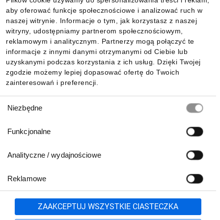
Plików cookie używamy do spersonalizowania treści i reklam,
aby oferować funkcje społecznościowe i analizować ruch w
Informacje
naszej witrynie. Informacje o tym, jak korzystasz z naszej
witryny, udostępniamy partnerom społecznościowym,
reklamowym i analitycznym. Partnerzy mogą połączyć te
Pobierz naszą aplikację mobilną:
informacje z innymi danymi otrzymanymi od Ciebie lub
uzyskanymi podczas korzystania z ich usług. Dzięki Twojej
zgodzie możemy lepiej dopasować ofertę do Twoich
zainteresowań i preferencji.
Wybór
Niezbędne
zgody
Funkcjonalne
Analityczne / wydajnościowe
Reklamowe
Biuro Obsługi Klienta:
lub
801 500 700
71 37 61 600
Zgłoś
ZAAKCEPTUJ WSZYSTKIE CIASTECZKA
pn.-pt. 8:00-16:00