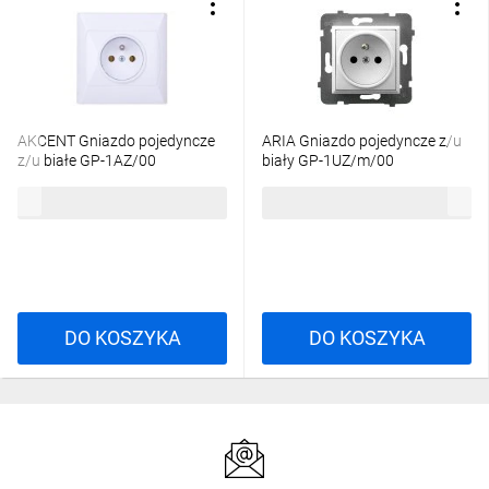
AKCENT Gniazdo pojedyncze
ARIA Gniazdo pojedyncze z/u
z/u białe GP-1AZ/00
biały GP-1UZ/m/00
12,39 zł
brutto
15,26 zł
brutto
DO KOSZYKA
DO KOSZYKA