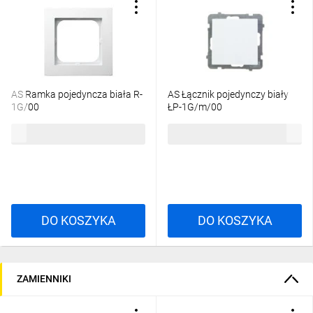
AS Ramka pojedyncza biała R-
AS Łącznik pojedynczy biały
1G/00
ŁP-1G/m/00
3,32 zł
brutto
13,74 zł
brutto
DO KOSZYKA
DO KOSZYKA
ZAMIENNIKI