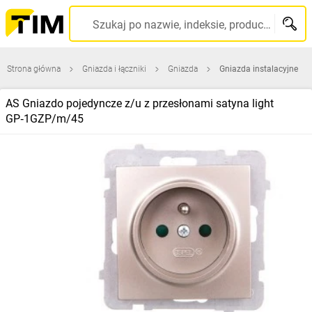
Szukaj po nazwie, indeksie, producencie, kodzie kreskowym...
Strona główna
Gniazda i łączniki
Gniazda
Gniazda instalacyjne
AS Gniazdo pojedyncze z/u z przesłonami satyna light
GP‑1GZP/m/45