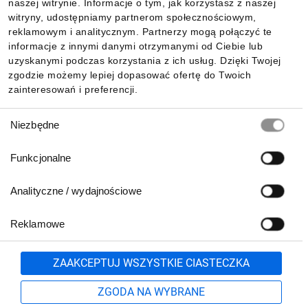
naszej witrynie. Informacje o tym, jak korzystasz z naszej
witryny, udostępniamy partnerom społecznościowym,
reklamowym i analitycznym. Partnerzy mogą połączyć te
Pobierz naszą aplikację mobilną:
informacje z innymi danymi otrzymanymi od Ciebie lub
uzyskanymi podczas korzystania z ich usług. Dzięki Twojej
zgodzie możemy lepiej dopasować ofertę do Twoich
zainteresowań i preferencji.
Wybór
Niezbędne
zgody
Funkcjonalne
Analityczne / wydajnościowe
Reklamowe
Biuro Obsługi Klienta:
lub
801 500 700
71 37 61 600
Zgłoś
ZAAKCEPTUJ WSZYSTKIE CIASTECZKA
pn.-pt. 8:00-16:00
Formularz kontaktowy
ZGODA NA WYBRANE