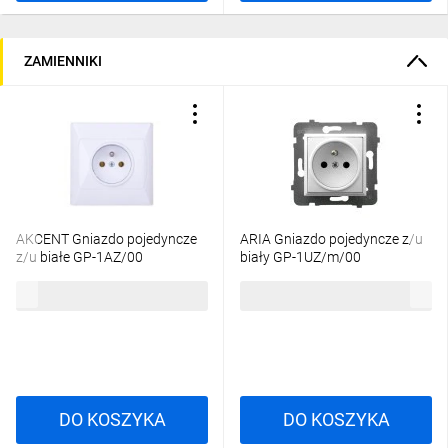
ZAMIENNIKI
AKCENT Gniazdo pojedyncze
ARIA Gniazdo pojedyncze z/u
z/u białe GP-1AZ/00
biały GP-1UZ/m/00
12,39 zł
brutto
15,26 zł
brutto
DO KOSZYKA
DO KOSZYKA