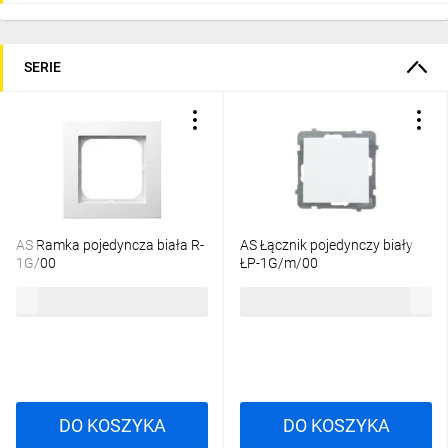
SERIE
AS Ramka pojedyncza biała R-
AS Łącznik pojedynczy biały
1G/00
ŁP-1G/m/00
3,32 zł
brutto
13,74 zł
brutto
DO KOSZYKA
DO KOSZYKA