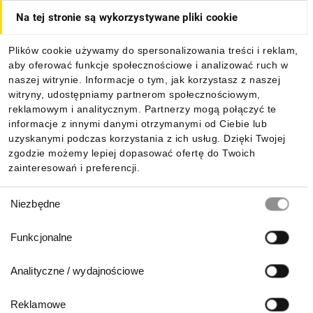
Na tej stronie są wykorzystywane pliki cookie
Dla kupujących
Plików cookie używamy do spersonalizowania treści i reklam,
aby oferować funkcje społecznościowe i analizować ruch w
Informacje
naszej witrynie. Informacje o tym, jak korzystasz z naszej
witryny, udostępniamy partnerom społecznościowym,
reklamowym i analitycznym. Partnerzy mogą połączyć te
Pobierz naszą aplikację mobilną:
informacje z innymi danymi otrzymanymi od Ciebie lub
uzyskanymi podczas korzystania z ich usług. Dzięki Twojej
zgodzie możemy lepiej dopasować ofertę do Twoich
zainteresowań i preferencji.
Wybór
Niezbędne
zgody
Funkcjonalne
Analityczne / wydajnościowe
Reklamowe
Biuro Obsługi Klienta: