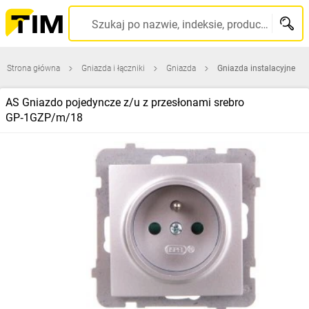
Szukaj po nazwie, indeksie, producencie, kodzie kreskowym...
Strona główna
Gniazda i łączniki
Gniazda
Gniazda instalacyjne
AS Gniazdo pojedyncze z/u z przesłonami srebro
GP‑1GZP/m/18