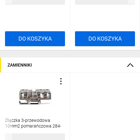
16,36 zł
brutto
32,04 zł
brutto
DO KOSZYKA
DO KOSZYKA
ZAMIENNIKI
Złączka 3-przewodowa
10mm2 pomarańczowa 284-
682 /25szt./
555,65 zł
brutto