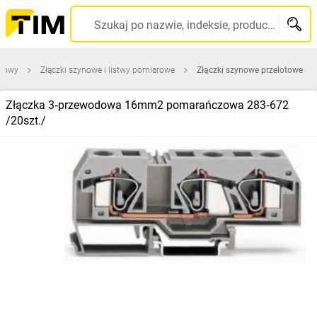
Szukaj po nazwie, indeksie, producencie, kodzie kreskowym...
udowy
Złączki szynowe i listwy pomiarowe
Złączki szynowe przelotowe
Złączka 3‑przewodowa 16mm2 pomarańczowa 283‑672
/20szt./