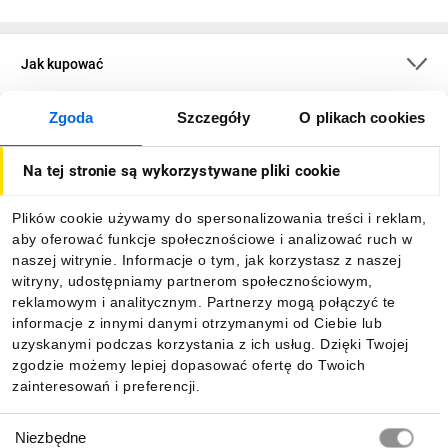
Jak kupować
Zgoda
Szczegóły
O plikach cookies
O firmie
Na tej stronie są wykorzystywane pliki cookie
Dla kupujących
Plików cookie używamy do spersonalizowania treści i reklam,
aby oferować funkcje społecznościowe i analizować ruch w
Informacje
naszej witrynie. Informacje o tym, jak korzystasz z naszej
witryny, udostępniamy partnerom społecznościowym,
reklamowym i analitycznym. Partnerzy mogą połączyć te
Pobierz naszą aplikację mobilną:
informacje z innymi danymi otrzymanymi od Ciebie lub
uzyskanymi podczas korzystania z ich usług. Dzięki Twojej
zgodzie możemy lepiej dopasować ofertę do Twoich
zainteresowań i preferencji.
Wybór
Niezbędne