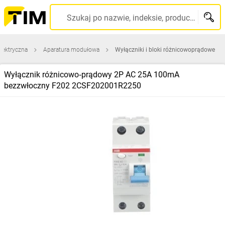
Szukaj po nazwie, indeksie, producencie, kodzie kreskowym...
elektryczna
Aparatura modułowa
Wyłączniki i bloki różnicowoprądowe
Wyłącznik różnicowo‑prądowy 2P AC 25A 100mA
bezzwłoczny F202 2CSF202001R2250