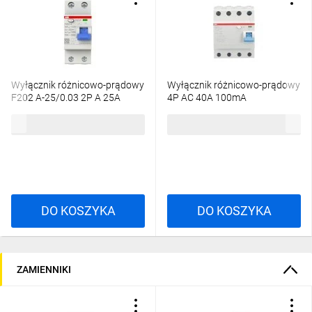
Wyłącznik różnicowo-prądowy
Wyłącznik różnicowo-prądowy
F202 A-25/0.03 2P A 25A
4P AC 40A 100mA
30mA bezzwłoczny
bezzwłoczny F204
345,37 zł
brutto
322,08 zł
brutto
2CSF202101R1250
2CSF204001R2400
DO KOSZYKA
DO KOSZYKA
ZAMIENNIKI