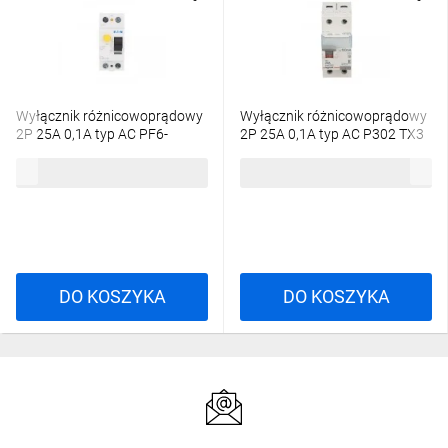
Wyłącznik różnicowoprądowy
Wyłącznik różnicowoprądowy
2P 25A 0,1A typ AC PF6-
2P 25A 0,1A typ AC P302 TX3
25/2/01 286493
411519
299,04 zł
brutto
272,58 zł
brutto
DO KOSZYKA
DO KOSZYKA