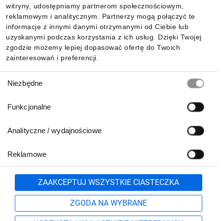
witryny, udostępniamy partnerom społecznościowym,
reklamowym i analitycznym. Partnerzy mogą połączyć te
Pobierz naszą aplikację mobilną:
informacje z innymi danymi otrzymanymi od Ciebie lub
uzyskanymi podczas korzystania z ich usług. Dzięki Twojej
zgodzie możemy lepiej dopasować ofertę do Twoich
zainteresowań i preferencji.
Wybór
Niezbędne
zgody
Funkcjonalne
Analityczne / wydajnościowe
Reklamowe
Biuro Obsługi Klienta:
lub
801 500 700
71 37 61 600
Zgłoś
ZAAKCEPTUJ WSZYSTKIE CIASTECZKA
pn.-pt. 8:00-16:00
Formularz kontaktowy
ZGODA NA WYBRANE