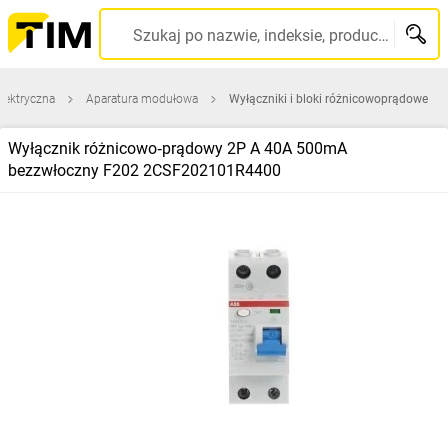
Szukaj po nazwie, indeksie, producencie, kodzie kreskowym...
elektryczna
Aparatura modułowa
Wyłączniki i bloki różnicowoprądowe
Wyłącznik różnicowo‑prądowy 2P A 40A 500mA
bezzwłoczny F202 2CSF202101R4400