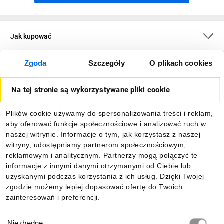
Jak kupować
Zgoda
Szczegóły
O plikach cookies
O firmie
Na tej stronie są wykorzystywane pliki cookie
Dla kupujących
Plików cookie używamy do spersonalizowania treści i reklam,
aby oferować funkcje społecznościowe i analizować ruch w
Informacje
naszej witrynie. Informacje o tym, jak korzystasz z naszej
witryny, udostępniamy partnerom społecznościowym,
reklamowym i analitycznym. Partnerzy mogą połączyć te
Pobierz naszą aplikację mobilną:
informacje z innymi danymi otrzymanymi od Ciebie lub
uzyskanymi podczas korzystania z ich usług. Dzięki Twojej
zgodzie możemy lepiej dopasować ofertę do Twoich
zainteresowań i preferencji.
Wybór
Niezbędne