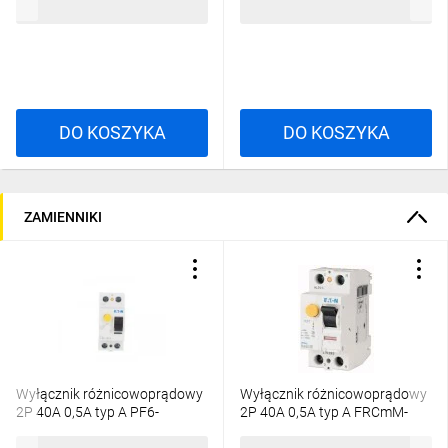
322,08 zł
brutto
345,37 zł
brutto
2CSF204001R2400
2CSF202101R1250
DO KOSZYKA
DO KOSZYKA
ZAMIENNIKI
Wyłącznik różnicowoprądowy
Wyłącznik różnicowoprądowy
2P 40A 0,5A typ A PF6-
2P 40A 0,5A typ A FRCmM-
40/2/05-A 165770
40/2/05-A 170283