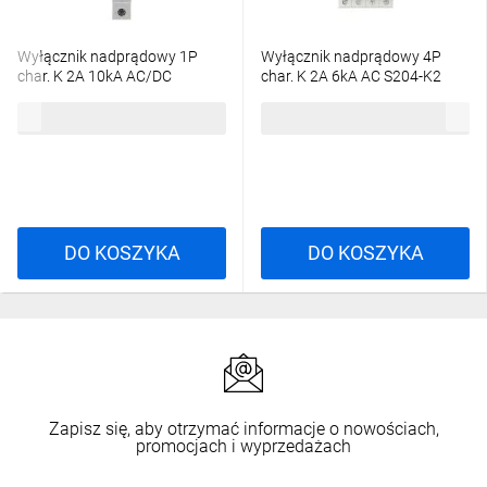
Wyłącznik nadprądowy 1P
Wyłącznik nadprądowy 4P
char. K 2A 10kA AC/DC
char. K 2A 6kA AC S204-K2
S201M-K2UC
2CDS254001R0277
208,83 zł
brutto
327,40 zł
brutto
2CDS271061R0277
DO KOSZYKA
DO KOSZYKA
Zapisz się, aby otrzymać informacje o nowościach,
promocjach i wyprzedażach