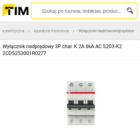
Szukaj po nazwie, indeksie, producencie, kodzie kreskowym...
ura elektryczna
Aparatura modułowa
Wyłączniki nadmiarowoprądowe
Wyłącznik nadprądowy 3P char. K 2A 6kA AC S203‑K2
2CDS253001R0277