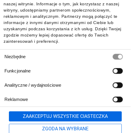
Informacje
naszej witrynie. Informacje o tym, jak korzystasz z naszej
witryny, udostępniamy partnerom społecznościowym,
reklamowym i analitycznym. Partnerzy mogą połączyć te
Pobierz naszą aplikację mobilną:
informacje z innymi danymi otrzymanymi od Ciebie lub
uzyskanymi podczas korzystania z ich usług. Dzięki Twojej
zgodzie możemy lepiej dopasować ofertę do Twoich
zainteresowań i preferencji.
Wybór
Niezbędne
zgody
Funkcjonalne
Analityczne / wydajnościowe
Reklamowe
Biuro Obsługi Klienta:
lub
801 500 700
71 37 61 600
Zgłoś
ZAAKCEPTUJ WSZYSTKIE CIASTECZKA
pn.-pt. 8:00-16:00
Formularz kontaktowy
ZGODA NA WYBRANE