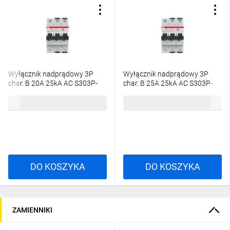
Wyłącznik nadprądowy 3P
Wyłącznik nadprądowy 3P
char. B 20A 25kA AC S303P-
char. B 25A 25kA AC S303P-
B20 2CDS383001R0205
B25 2CDS383001R0255
588,63 zł
brutto
614,16 zł
brutto
DO KOSZYKA
DO KOSZYKA
ZAMIENNIKI