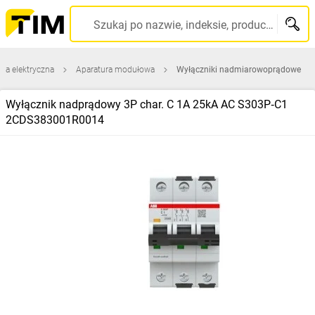
Szukaj po nazwie, indeksie, producencie, kodzie kreskowym...
ura elektryczna
Aparatura modułowa
Wyłączniki nadmiarowoprądowe
Wyłącznik nadprądowy 3P char. C 1A 25kA AC S303P‑C1
2CDS383001R0014