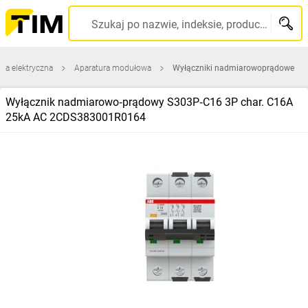
Szukaj po nazwie, indeksie, producencie, kodzie kreskowym...
ura elektryczna
Aparatura modułowa
Wyłączniki nadmiarowoprądowe
Wyłącznik nadmiarowo‑prądowy S303P‑C16 3P char. C16A
25kA AC 2CDS383001R0164