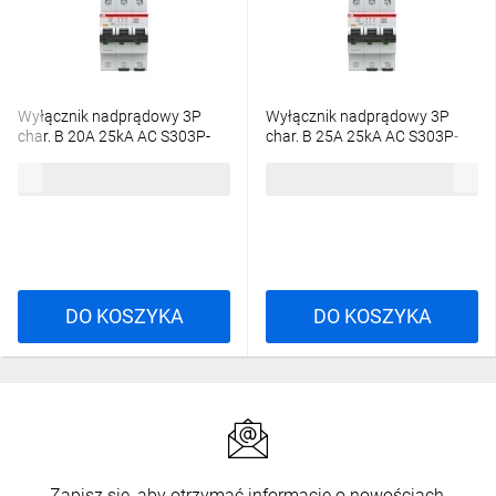
Wyłącznik nadprądowy 3P
Wyłącznik nadprądowy 3P
char. B 20A 25kA AC S303P-
char. B 25A 25kA AC S303P-
B20 2CDS383001R0205
B25 2CDS383001R0255
588,63 zł
brutto
614,16 zł
brutto
DO KOSZYKA
DO KOSZYKA
Zapisz się, aby otrzymać informacje o nowościach,