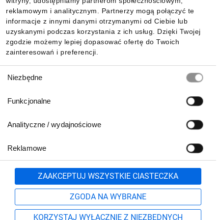
witryny, udostępniamy partnerom społecznościowym,
reklamowym i analitycznym. Partnerzy mogą połączyć te
Pobierz naszą aplikację mobilną:
informacje z innymi danymi otrzymanymi od Ciebie lub
uzyskanymi podczas korzystania z ich usług. Dzięki Twojej
zgodzie możemy lepiej dopasować ofertę do Twoich
zainteresowań i preferencji.
Wybór
Niezbędne
zgody
Funkcjonalne
Analityczne / wydajnościowe
Reklamowe
Biuro Obsługi Klienta:
lub
801 500 700
71 37 61 600
Zgłoś
ZAAKCEPTUJ WSZYSTKIE CIASTECZKA
pn.-pt. 8:00-16:00
Formularz kontaktowy
ZGODA NA WYBRANE
KORZYSTAJ WYŁĄCZNIE Z NIEZBĘDNYCH