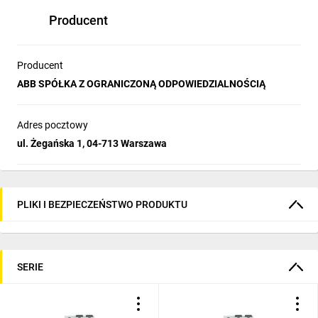
Stosowanie w tablicach rozdzielczych i panelach
sterowniczych jako ochrona obwodów trójfazowych
Producent
Montaż i konserwacja wyłącznie przez wykwalifikowany
personel elektrotechniczny
Producent
ABB SPÓŁKA Z OGRANICZONĄ ODPOWIEDZIALNOŚCIĄ
Adres pocztowy
ul. Żegańska 1, 04-713 Warszawa
PLIKI I BEZPIECZEŃSTWO PRODUKTU
SERIE