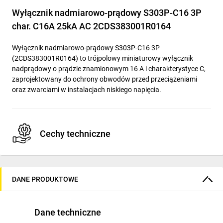
Wyłącznik nadmiarowo-prądowy S303P-C16 3P
char. C16A 25kA AC 2CDS383001R0164
Wyłącznik nadmiarowo-prądowy S303P-C16 3P
(2CDS383001R0164) to trójpolowy miniaturowy wyłącznik
nadprądowy o prądzie znamionowym 16 A i charakterystyce C,
zaprojektowany do ochrony obwodów przed przeciążeniami
oraz zwarciami w instalacjach niskiego napięcia.
Cechy techniczne
Typ: S303P (seria S300P), oznaczenie producenta
2CDS383001R0164
DANE PRODUKTOWE
Policzność: 3P (trójfazowy)
Prąd znamionowy In: 16 A
Dane techniczne
Charakterystyka wyzwalania: C (wyzwalanie
elektromagnetyczne przy umiarkowanych prądach