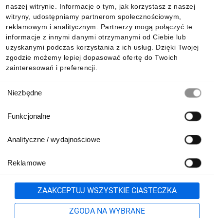
Informacje
naszej witrynie. Informacje o tym, jak korzystasz z naszej
witryny, udostępniamy partnerom społecznościowym,
reklamowym i analitycznym. Partnerzy mogą połączyć te
Pobierz naszą aplikację mobilną:
informacje z innymi danymi otrzymanymi od Ciebie lub
uzyskanymi podczas korzystania z ich usług. Dzięki Twojej
zgodzie możemy lepiej dopasować ofertę do Twoich
zainteresowań i preferencji.
Wybór
Niezbędne
zgody
Funkcjonalne
Analityczne / wydajnościowe
Reklamowe
Biuro Obsługi Klienta:
lub
801 500 700
71 37 61 600
Zgłoś
ZAAKCEPTUJ WSZYSTKIE CIASTECZKA
pn.-pt. 8:00-16:00
Formularz kontaktowy
ZGODA NA WYBRANE