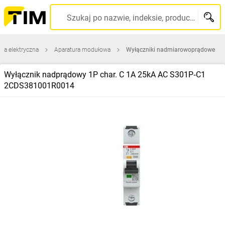
Szukaj po nazwie, indeksie, producencie, kodzie kreskowym...
ura elektryczna
Aparatura modułowa
Wyłączniki nadmiarowoprądowe
Wyłącznik nadprądowy 1P char. C 1A 25kA AC S301P‑C1
2CDS381001R0014