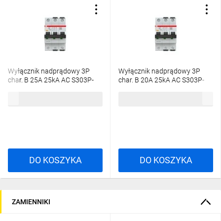
Wyłącznik nadprądowy 3P
Wyłącznik nadprądowy 3P
char. B 25A 25kA AC S303P-
char. B 20A 25kA AC S303P-
B25 2CDS383001R0255
B20 2CDS383001R0205
614,16 zł
brutto
588,63 zł
brutto
DO KOSZYKA
DO KOSZYKA
ZAMIENNIKI