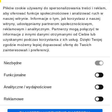
Dla kupujących
Plików cookie używamy do spersonalizowania treści i reklam,
aby oferować funkcje społecznościowe i analizować ruch w
Informacje
naszej witrynie. Informacje o tym, jak korzystasz z naszej
witryny, udostępniamy partnerom społecznościowym,
reklamowym i analitycznym. Partnerzy mogą połączyć te
Pobierz naszą aplikację mobilną:
informacje z innymi danymi otrzymanymi od Ciebie lub
uzyskanymi podczas korzystania z ich usług. Dzięki Twojej
zgodzie możemy lepiej dopasować ofertę do Twoich
zainteresowań i preferencji.
Wybór
Niezbędne
zgody
Funkcjonalne
Analityczne / wydajnościowe
Reklamowe
Biuro Obsługi Klienta:
lub
801 500 700
71 37 61 600
Zgłoś