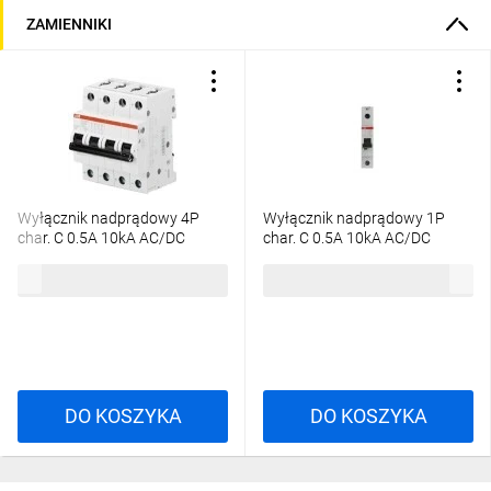
ZAMIENNIKI
Wyłącznik nadprądowy 4P
Wyłącznik nadprądowy 1P
char. C 0.5A 10kA AC/DC
char. C 0.5A 10kA AC/DC
S204M-C0.5UC
S201M-C0.5UC
918,74 zł
brutto
183,75 zł
brutto
2CDS274061R0984
2CDS271061R0984
DO KOSZYKA
DO KOSZYKA