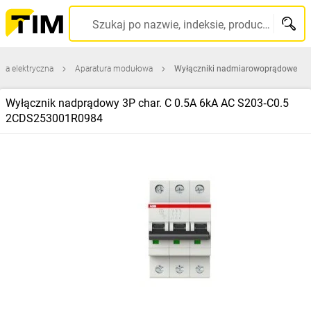
Szukaj po nazwie, indeksie, producencie, kodzie kreskowym...
ura elektryczna
Aparatura modułowa
Wyłączniki nadmiarowoprądowe
Wyłącznik nadprądowy 3P char. C 0.5A 6kA AC S203‑C0.5
2CDS253001R0984