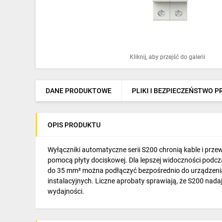
Ochrona odgromowa
Pompy ciepła
Osprzęt łączeniowy
Kliknij, aby przejść do galerii
Ogrzewanie
Elektronarzędzia i mierniki
DANE PRODUKTOWE
PLIKI I BEZPIECZEŃSTWO 
Domofony i dzwonki
OPIS PRODUKTU
Alarmy, monitoring, komunikacja
Napędy elektryczne
Wyłączniki automatyczne serii S200 chronią kable i prz
pomocą płyty dociskowej. Dla lepszej widoczności podc
Pneumatyka
do 35 mm² można podłączyć bezpośrednio do urządzenia
instalacyjnych. Liczne aprobaty sprawiają, że S200 nada
Dom i ogród
wydajności.
Klimatyzacja