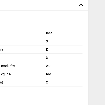
Inne
3
ia
K
3
bą modułów
2,0
biegun N
Nie
a)
2