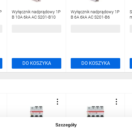
P
Wyłącznik nadprądowy 1P
Wyłącznik nadprądowy 1P
S
B 10A 6kA AC S201-B10
B 6A 6kA AC S201-B6
m
2CDS251001R0105
2CDS251001R0065
22,07 zł
brutto
28,12 zł
brutto
5
DO KOSZYKA
DO KOSZYKA
Szczegóły