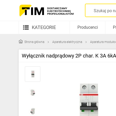
KATEGORIE
Producenci
P
Aparatura elektryczna
Strona główna
Aparatura elektryczna
Aparatura moduło
Kable i przewody
Wyłącznik nadprądowy 2P char. K 3A 6
Rozdzielnice i obudowy
Elementy prowadzenia kabli
Fotowoltaika
Gniazda i łączniki
Źródła światła
Oprawy oświetleniowe