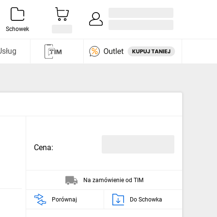
Zaloguj się / Załóż konto
i odkryj
Schowek
Usług
Cena:
Na zamówienie od TIM
Porównaj
Do Schowka