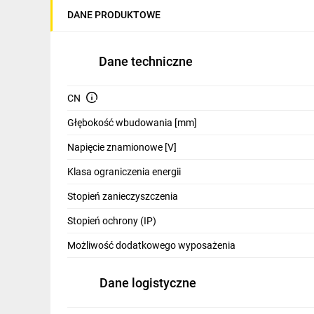
IT, GSM
DANE PRODUKTOWE
Odzież ochronna i BHP
Dane techniczne
Inne
Budowa i Remont
CN
Elektronika
Głębokość wbudowania [mm]
Napięcie znamionowe [V]
Smart home
Klasa ograniczenia energii
Elektromobilność
Stopień zanieczyszczenia
Energetyka wiatrowa
Stopień ochrony (IP)
Telewizja naziemna i satelitarna
Możliwość dodatkowego wyposażenia
Wentylacja i rekuperacja
Dane logistyczne