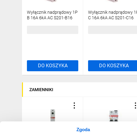
Wyłącznik nadprądowy 1P
Wyłącznik nadprądowy 1
B 16A 6kA AC S201-B16
C 16A 6kA AC S201-C16
2CDS251001R1165
2CDS251001R0164
20,30 zł
brutto
27,93 zł
brutto
DO KOSZYKA
DO KOSZYKA
ZAMIENNIKI
Zgoda