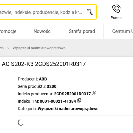
Szukaj po nazwie, indeksie, producencie, kodzie kreskowym...
Pomoc
romocje
Nowości
Strefa porad
Centrum 
wa
Wyłączniki nadmiarowoprądowe
kA AC S202‑K3 2CDS252001R0317
Producent:
ABB
Seria produktu:
S200
Indeks producenta:
2CDS252001R0317
Indeks TIM:
0001-00021-41384
Kategoria:
Wyłączniki nadmiarowoprądowe