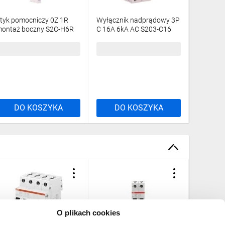
tyk pomocniczy 0Z 1R
Wyłącznik nadprądowy 3P
Wyłączn
ontaż boczny S2C-H6R
C 16A 6kA AC S203-C16
C 6A 6kA
2CDS200912R0001
2CDS253001R0164
2CDS25
9,08 zł
brutto
102,08 zł
brutto
34,08 z
DO KOSZYKA
DO KOSZYKA
DO
O plikach cookies