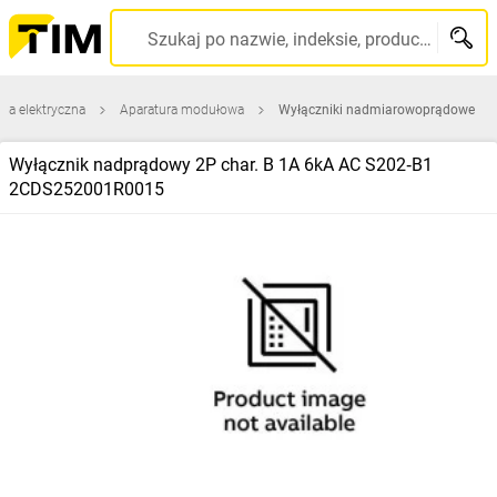
Szukaj po nazwie, indeksie, producencie, kodzie kreskowym...
ura elektryczna
Aparatura modułowa
Wyłączniki nadmiarowoprądowe
Wyłącznik nadprądowy 2P char. B 1A 6kA AC S202‑B1
2CDS252001R0015