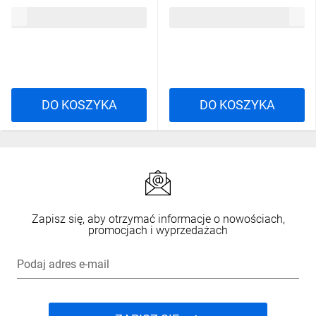
2CDS254001R0015
2CDS251001R0015
197,14 zł
brutto
39,41 zł
brutto
DO KOSZYKA
DO KOSZYKA
Zapisz się, aby otrzymać informacje o nowościach,
promocjach i wyprzedażach
Podaj adres e-mail