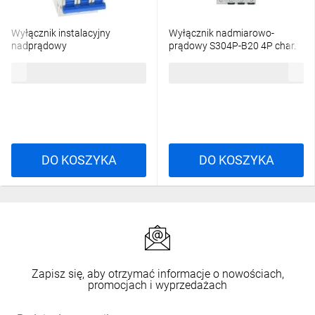
Wyłącznik instalacyjny
Wyłącznik nadmiarowo-
nadprądowy
prądowy S304P-B20 4P char.
nadmiarowoprądowy 3P 3M C
B 20A 25kA AC
24,76 zł
brutto
847,37 zł
brutto
20A 6kA 490440 EBS9B
DO KOSZYKA
DO KOSZYKA
Zapisz się, aby otrzymać informacje o nowościach,
promocjach i wyprzedażach