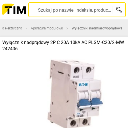
Szukaj po nazwie, indeksie, producencie, kodzie kreskowym...
ura elektryczna
Aparatura modułowa
Wyłączniki nadmiarowoprądowe
Wyłącznik nadprądowy 2P C 20A 10kA AC PLSM‑C20/2‑MW
242406