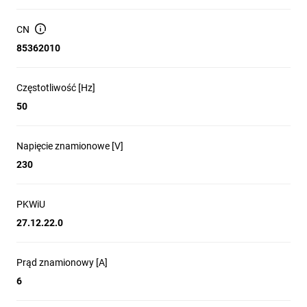
zwiększające elastyczność instalacji.
Dostępne wersje: różne prądy znamionowe oraz
CN
charakterystyki działania (B, C, D); wersja opisana: PLSM-
85362010
C6-MW (C, 6 A).
Klasyfikacja PKWiU: 27.12.22.0.
Częstotliwość [Hz]
Ochrona obwodów gniazd i oświetlenia w budownictwie
50
mieszkaniowym i użyteczności publicznej.
Zabezpieczenie aparatów i urządzeń w rozdzielnicach
przemysłowych i instalacjach funkcjonalnych.
Napięcie znamionowe [V]
230
Stosowanie w układach automatyki budynkowej jako
element zabezpieczający obwody silników o niewielkich
prądach rozruchowych.
PKWiU
Wymiana i modernizacja instalacji elektrycznych
27.12.22.0
wymagających wyłączników o zdolności łączeniowej 10 kA
i wyższej odporności środowiskowej.
Prąd znamionowy [A]
6