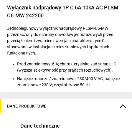
Wyłącznik nadprądowy 1P C 6A 10kA AC PLSM-
C6-MW 242200
Jednobiegunowy wyłącznik nadprądowy PLSM-C6-MW
przeznaczony do ochrony obwodów jednofazowych przed
przeciążeniem i zwarciem; wersja o charakterystyce C
stosowana w instalacjach mieszkaniowych i aplikacjach
funkcjonalnych.
Prąd znamionowy: 6 A; charakterystyka zadziałania: C
(wyższa selektywność przy prądach rozruchowych).
Napięcie robocze / znamionowe: 230/400 V AC; napięcie
znamionowe 230 V; częstotliwość 50 Hz.
Zdolność łączeniowa (Icn): 10 kA zgodnie z IEC/EN 60898-
1.
DANE PRODUKTOWE
Zakres temperatur pracy: -25 °C do 75 °C; konstrukcja
odporna na korozję i promieniowanie UV.
Konstrukcja modułowa przeznaczona do zabudowy w
Dane techniczne
rozdzielnicach; dostępne dodatkowe akcesoria montażowe