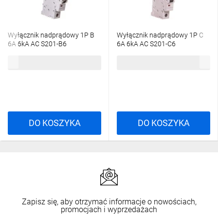
Wyłącznik nadprądowy 1P B
Wyłącznik nadprądowy 1P C
6A 6kA AC S201-B6
6A 6kA AC S201-C6
2CDS251001R0065
2CDS251001R0064
28,12 zł
brutto
34,08 zł
brutto
DO KOSZYKA
DO KOSZYKA
Zapisz się, aby otrzymać informacje o nowościach,
promocjach i wyprzedażach