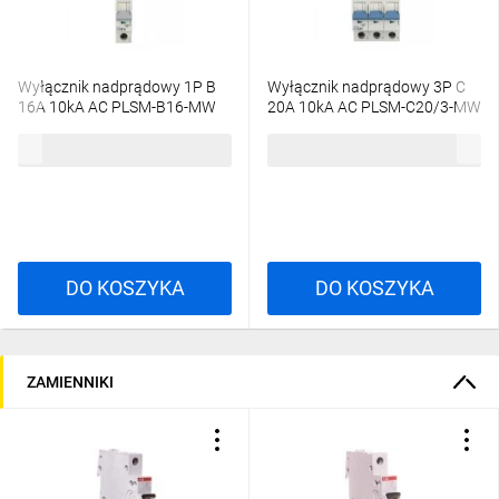
Wyłącznik nadprądowy 1P B
Wyłącznik nadprądowy 3P C
16A 10kA AC PLSM-B16-MW
20A 10kA AC PLSM-C20/3-MW
242180
242475
40,73 zł
brutto
151,97 zł
brutto
DO KOSZYKA
DO KOSZYKA
ZAMIENNIKI