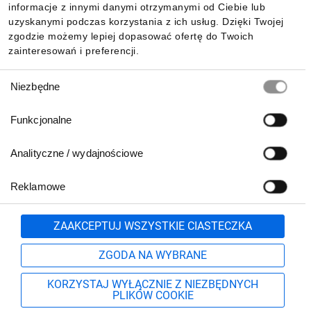
Pobierz naszą aplikację mobilną:
informacje z innymi danymi otrzymanymi od Ciebie lub
uzyskanymi podczas korzystania z ich usług. Dzięki Twojej
zgodzie możemy lepiej dopasować ofertę do Twoich
zainteresowań i preferencji.
Wybór
Niezbędne
zgody
Funkcjonalne
Analityczne / wydajnościowe
Reklamowe
Biuro Obsługi Klienta:
lub
801 500 700
71 37 61 600
Zgłoś
ZAAKCEPTUJ WSZYSTKIE CIASTECZKA
pn.-pt. 8:00-16:00
Formularz kontaktowy
ZGODA NA WYBRANE
KORZYSTAJ WYŁĄCZNIE Z NIEZBĘDNYCH
PLIKÓW COOKIE