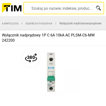
Szukaj po nazwie, indeksie, producencie, kodzie kreskowym...
ura elektryczna
Aparatura modułowa
Wyłączniki nadmiarowoprądowe
Wyłącznik nadprądowy 1P C 6A 10kA AC PLSM‑C6‑MW
242200