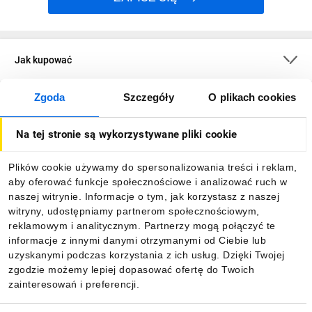
Jak kupować
Zgoda
Szczegóły
O plikach cookies
O firmie
Na tej stronie są wykorzystywane pliki cookie
Dla kupujących
Plików cookie używamy do spersonalizowania treści i reklam,
aby oferować funkcje społecznościowe i analizować ruch w
Informacje
naszej witrynie. Informacje o tym, jak korzystasz z naszej
witryny, udostępniamy partnerom społecznościowym,
reklamowym i analitycznym. Partnerzy mogą połączyć te
Pobierz naszą aplikację mobilną:
informacje z innymi danymi otrzymanymi od Ciebie lub
uzyskanymi podczas korzystania z ich usług. Dzięki Twojej
zgodzie możemy lepiej dopasować ofertę do Twoich
zainteresowań i preferencji.
Wybór