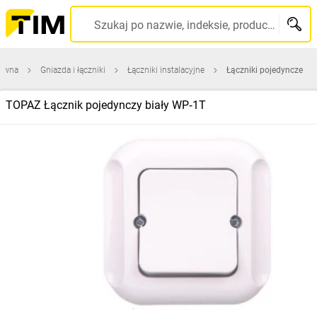
Szukaj po nazwie, indeksie, producencie, kodzie kreskowym...
łówna
Gniazda i łączniki
Łączniki instalacyjne
Łączniki pojedyncze
TOPAZ Łącznik pojedynczy biały WP‑1T