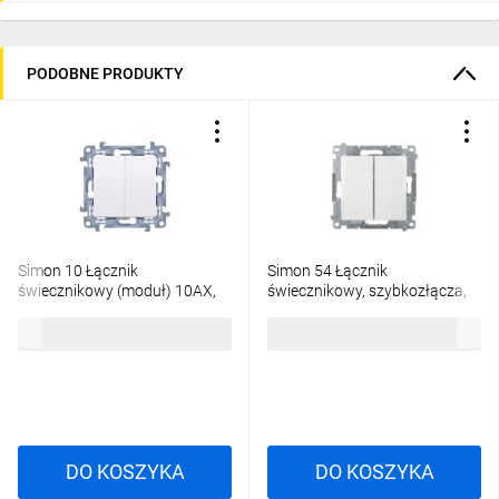
PODOBNE PRODUKTY
Simon 10 Łącznik
Simon 54 Łącznik
świecznikowy (moduł) 10AX,
świecznikowy, szybkozłącza,
250V~, szybkozłącza biały
biały DW5.01/11
13,90 zł
brutto
26,19 zł
brutto
CW5C.01/11
DO KOSZYKA
DO KOSZYKA