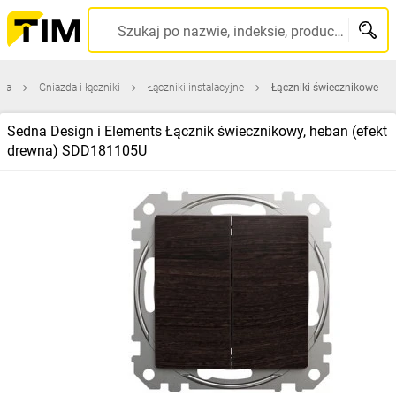
Szukaj po nazwie, indeksie, producencie, kodzie kreskowym...
wna
Gniazda i łączniki
Łączniki instalacyjne
Łączniki świecznikowe
Sedna Design i Elements Łącznik świecznikowy, heban (efekt
drewna) SDD181105U