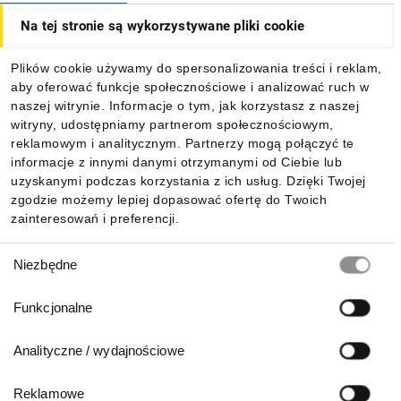
Na tej stronie są wykorzystywane pliki cookie
Dla kupujących
Plików cookie używamy do spersonalizowania treści i reklam,
aby oferować funkcje społecznościowe i analizować ruch w
Informacje
naszej witrynie. Informacje o tym, jak korzystasz z naszej
witryny, udostępniamy partnerom społecznościowym,
reklamowym i analitycznym. Partnerzy mogą połączyć te
Pobierz naszą aplikację mobilną:
informacje z innymi danymi otrzymanymi od Ciebie lub
uzyskanymi podczas korzystania z ich usług. Dzięki Twojej
zgodzie możemy lepiej dopasować ofertę do Twoich
zainteresowań i preferencji.
Wybór
Niezbędne
zgody
Funkcjonalne
Analityczne / wydajnościowe
Reklamowe
Biuro Obsługi Klienta: