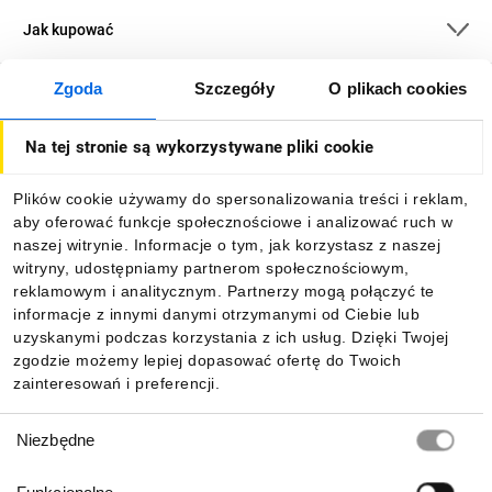
Jak kupować
Zgoda
Szczegóły
O plikach cookies
O firmie
Na tej stronie są wykorzystywane pliki cookie
Dla kupujących
Plików cookie używamy do spersonalizowania treści i reklam,
aby oferować funkcje społecznościowe i analizować ruch w
Informacje
naszej witrynie. Informacje o tym, jak korzystasz z naszej
witryny, udostępniamy partnerom społecznościowym,
reklamowym i analitycznym. Partnerzy mogą połączyć te
Pobierz naszą aplikację mobilną:
informacje z innymi danymi otrzymanymi od Ciebie lub
uzyskanymi podczas korzystania z ich usług. Dzięki Twojej
zgodzie możemy lepiej dopasować ofertę do Twoich
zainteresowań i preferencji.
Wybór
Niezbędne
zgody