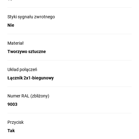
podwyższonej wilgotności.
Instalacje natynkowe w garażach, warsztatach, piwnicach
Styki sygnału zwrotnego
i pomieszczeniach gospodarczych wymagających IP44.
Nie
Zastosowanie w obiektach wymagających estetycznego,
białego osprzętu (seria Cedar/Cedar Plus) oraz tam, gdzie
preferowany jest prosty montaż śrubowy.
Materiał
Alternatywa do standardowych łączników w strefach
Tworzywo sztuczne
wilgotnych oraz w miejscach wokół basenów i natrysków,
gdzie wymagany jest stopień ochrony IP44.
Układ połączeń
Łącznik 2x1-biegunowy
Numer RAL (zbliżony)
9003
Przycisk
Tak