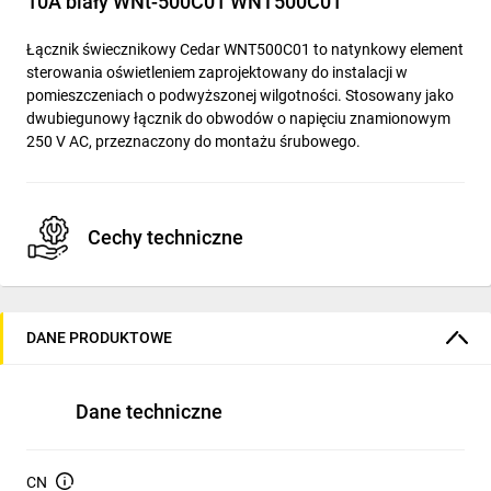
10A biały WNt-500C01 WNT500C01
Łącznik świecznikowy Cedar WNT500C01 to natynkowy element
sterowania oświetleniem zaprojektowany do instalacji w
pomieszczeniach o podwyższonej wilgotności. Stosowany jako
dwubiegunowy łącznik do obwodów o napięciu znamionowym
250 V AC, przeznaczony do montażu śrubowego.
Cechy techniczne
Typ: łącznik świecznikowy, układ połączeń 2x1-biegunowy,
liczba dźwigni: 2.
DANE PRODUKTOWE
Parametry elektryczne: prąd znamionowy 10 A, napięcie
znamionowe 250 V AC, prąd łączeniowy do świetlówek
(AX) 10 A.
Dane techniczne
Stopień ochrony: IP44 — ochrona przed bryzgami wody i
ciałami stałymi >1 mm.
Montaż: natynkowy, sposób mocowania śrubowy;
CN