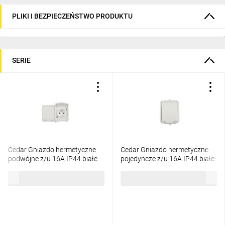
PLIKI I BEZPIECZEŃSTWO PRODUKTU
SERIE
Cedar Gniazdo hermetyczne
Cedar Gniazdo hermetyczne
podwójne z/u 16A IP44 białe
pojedyncze z/u 16A IP44 białe
Nt-230H NT230H01
Nt-130H NT130H01
33,98 zł
brutto
18,95 zł
brutto