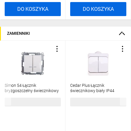
DO KOSZYKA
DO KOSZYKA
ZAMIENNIKI
Simon 54 Łącznik
Cedar Plus Łącznik
bryzgoszczelny świecznikowy
świecznikowy biały IP44
IP44 z podświetleniem,
WDE000550
38,95 zł
brutto
23,99 zł
brutto
szybkozłącza, biały
DW5BL.01/11