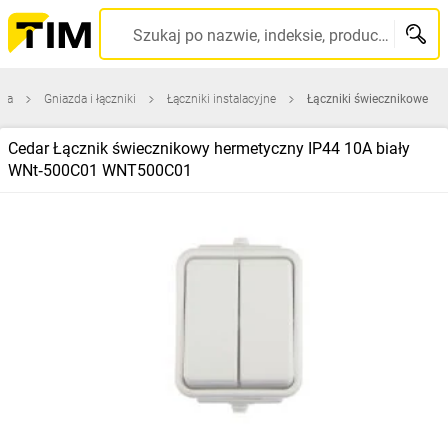
Szukaj po nazwie, indeksie, producencie, kodzie kreskowym...
wna
Gniazda i łączniki
Łączniki instalacyjne
Łączniki świecznikowe
Cedar Łącznik świecznikowy hermetyczny IP44 10A biały
WNt‑500C01 WNT500C01