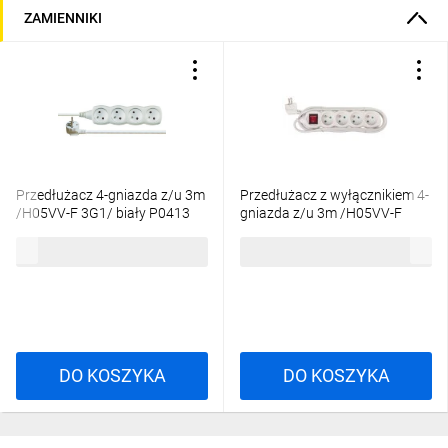
ZAMIENNIKI
Przedłużacz 4-gniazda z/u 3m
Przedłużacz z wyłącznikiem 4-
/H05VV-F 3G1/ biały P0413
gniazda z/u 3m /H05VV-F
3G1/ biały P1413
22,08 zł
brutto
28,27 zł
brutto
DO KOSZYKA
DO KOSZYKA