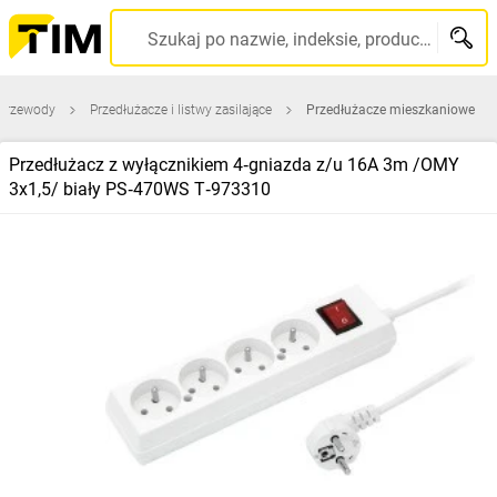
Szukaj po nazwie, indeksie, producencie, kodzie kreskowym...
 przewody
Przedłużacze i listwy zasilające
Przedłużacze mieszkaniowe
Przedłużacz z wyłącznikiem 4‑gniazda z/u 16A 3m /OMY
3x1,5/ biały PS‑470WS T‑973310