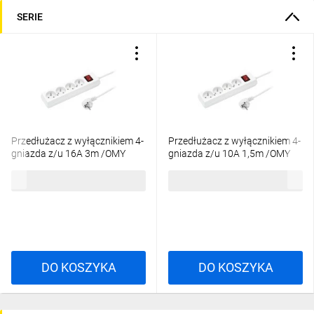
SERIE
Przedłużacz z wyłącznikiem 4-
Przedłużacz z wyłącznikiem 4-
gniazda z/u 16A 3m /OMY
gniazda z/u 10A 1,5m /OMY
3x1,5/ biały PS-470WS T-
3x1/ biały PS-470WS T-105940
55,19 zł
brutto
34,62 zł
brutto
973310
DO KOSZYKA
DO KOSZYKA