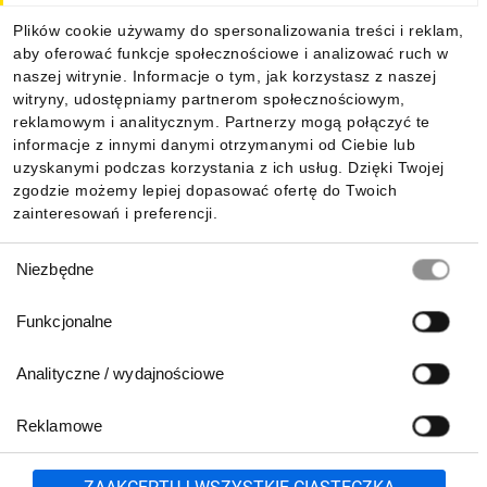
Plików cookie używamy do spersonalizowania treści i reklam,
aby oferować funkcje społecznościowe i analizować ruch w
Informacje
naszej witrynie. Informacje o tym, jak korzystasz z naszej
witryny, udostępniamy partnerom społecznościowym,
reklamowym i analitycznym. Partnerzy mogą połączyć te
Pobierz naszą aplikację mobilną:
informacje z innymi danymi otrzymanymi od Ciebie lub
uzyskanymi podczas korzystania z ich usług. Dzięki Twojej
zgodzie możemy lepiej dopasować ofertę do Twoich
zainteresowań i preferencji.
Wybór
Niezbędne
zgody
Funkcjonalne
Analityczne / wydajnościowe
Reklamowe
Biuro Obsługi Klienta:
lub
801 500 700
71 37 61 600
Zgłoś