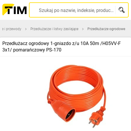
Szukaj po nazwie, indeksie, producencie, kodzie kreskowym...
le i przewody
Przedłużacze i listwy zasilające
Przedłużacze ogrodowe
Przedłużacz ogrodowy 1‑gniazdo z/u 10A 50m /H05VV‑F
3x1/ pomarańczowy PS‑170