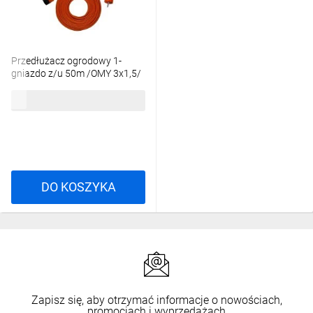
Przedłużacz ogrodowy 1-
gniazdo z/u 50m /OMY 3x1,5/
pomarańczowy PS-1050-5-1,5
355,48 zł
brutto
DO KOSZYKA
Zapisz się, aby otrzymać informacje o nowościach,
promocjach i wyprzedażach