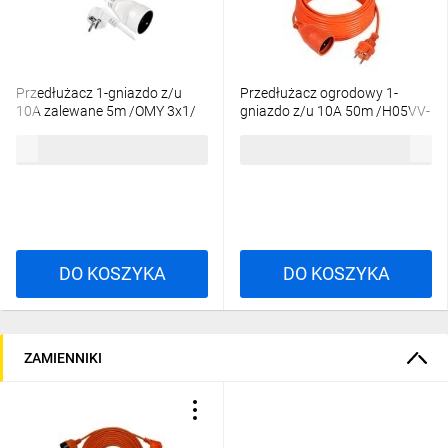
Przedłużacz 1-gniazdo z/u
Przedłużacz ogrodowy 1-
10A zalewane 5m /OMY 3x1/
gniazdo z/u 10A 50m /H05VV-
biały PS-170
F 3x1/ pomarańczowy PS-170
34,14 zł
brutto
270,28 zł
brutto
DO KOSZYKA
DO KOSZYKA
ZAMIENNIKI