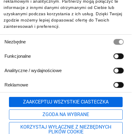
reklamowym i analitycznym. Partnerzy mogą połączyć te
Pobierz naszą aplikację mobilną:
informacje z innymi danymi otrzymanymi od Ciebie lub
uzyskanymi podczas korzystania z ich usług. Dzięki Twojej
zgodzie możemy lepiej dopasować ofertę do Twoich
zainteresowań i preferencji.
Wybór
Niezbędne
zgody
Funkcjonalne
Analityczne / wydajnościowe
Reklamowe
Biuro Obsługi Klienta:
lub
801 500 700
71 37 61 600
Zgłoś
ZAAKCEPTUJ WSZYSTKIE CIASTECZKA
pn.-pt. 8:00-16:00
Formularz kontaktowy
ZGODA NA WYBRANE
KORZYSTAJ WYŁĄCZNIE Z NIEZBĘDNYCH
PLIKÓW COOKIE