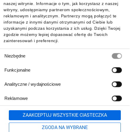
naszej witrynie. Informacje o tym, jak korzystasz z naszej
witryny, udostępniamy partnerom społecznościowym,
reklamowym i analitycznym. Partnerzy mogą połączyć te
Pobierz naszą aplikację mobilną:
informacje z innymi danymi otrzymanymi od Ciebie lub
uzyskanymi podczas korzystania z ich usług. Dzięki Twojej
zgodzie możemy lepiej dopasować ofertę do Twoich
zainteresowań i preferencji.
Wybór
Niezbędne
zgody
Funkcjonalne
Analityczne / wydajnościowe
Reklamowe
Biuro Obsługi Klienta:
lub
801 500 700
71 37 61 600
Zgłoś
ZAAKCEPTUJ WSZYSTKIE CIASTECZKA
pn.-pt. 8:00-16:00
Formularz kontaktowy
ZGODA NA WYBRANE