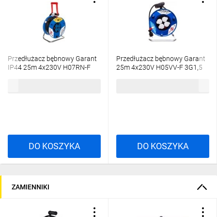
Przedłużacz bębnowy Garant
Przedłużacz bębnowy Garant
IP44 25m 4x230V H07RN-F
25m 4x230V H05VV-F 3G1,5
3G2,5 1208444
1218054
752,55 zł
brutto
328,80 zł
brutto
DO KOSZYKA
DO KOSZYKA
ZAMIENNIKI