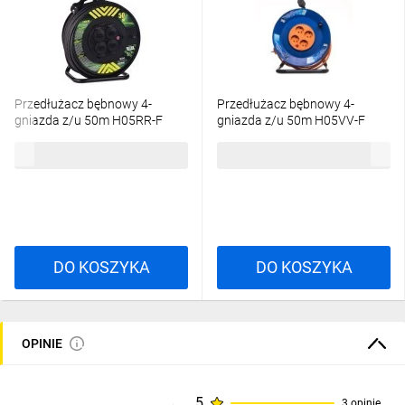
Przedłużacz bębnowy 4-
Przedłużacz bębnowy 4-
gniazda z/u 50m H05RR-F
gniazda z/u 50m H05VV-F
3G2,5 IP44 P084503
3G1,5 P19450
812,65 zł
brutto
353,33 zł
brutto
DO KOSZYKA
DO KOSZYKA
OPINIE
5
3 opinie