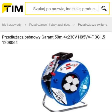
Szukaj po nazwie, indeksie, producencie, kodzie kreskowym...
Kable i przewody
Przedłużacze i listwy zasilające
Przedłużacze zwijane
Przedłużacz bębnowy Garant 50m 4x230V H05VV‑F 3G1,5
1208064