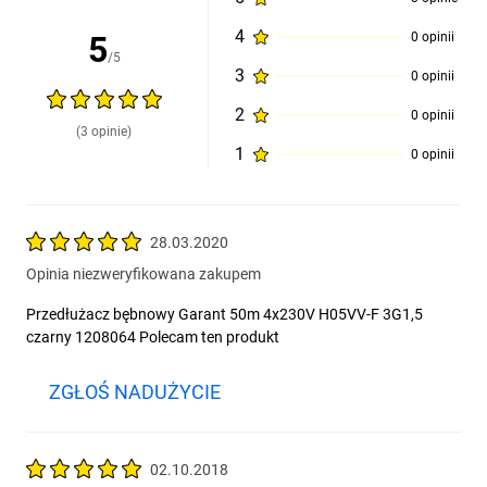
4
5
0 opinii
/5
3
0 opinii
2
0 opinii
(3 opinie)
1
0 opinii
28.03.2020
Opinia niezweryfikowana zakupem
Przedłużacz bębnowy Garant 50m 4x230V H05VV-F 3G1,5
czarny 1208064 Polecam ten produkt
ZGŁOŚ NADUŻYCIE
02.10.2018