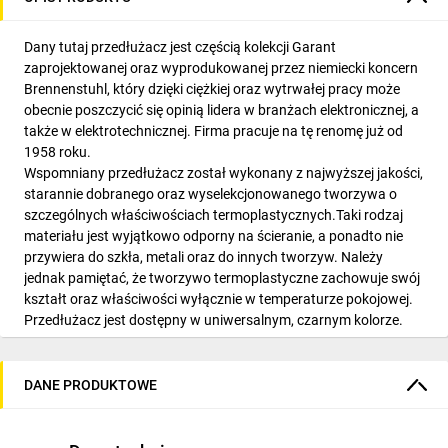
Dany tutaj przedłużacz jest częścią kolekcji Garant
zaprojektowanej oraz wyprodukowanej przez niemiecki koncern
Brennenstuhl, który dzięki ciężkiej oraz wytrwałej pracy może
obecnie poszczycić się opinią lidera w branżach elektronicznej, a
także w elektrotechnicznej. Firma pracuje na tę renomę już od
1958 roku.
Wspomniany przedłużacz został wykonany z najwyższej jakości,
starannie dobranego oraz wyselekcjonowanego tworzywa o
szczególnych właściwościach termoplastycznych.Taki rodzaj
materiału jest wyjątkowo odporny na ścieranie, a ponadto nie
przywiera do szkła, metali oraz do innych tworzyw. Należy
jednak pamiętać, że tworzywo termoplastyczne zachowuje swój
kształt oraz właściwości wyłącznie w temperaturze pokojowej.
Przedłużacz jest dostępny w uniwersalnym, czarnym kolorze.
Długość przewodu zasilającego jest równa 50 metrów. Ten
model wyposażono w cztery gniazda, a wartość napięcia
zasilającego dla każdego z nich jest równa 230 V.
DANE PRODUKTOWE