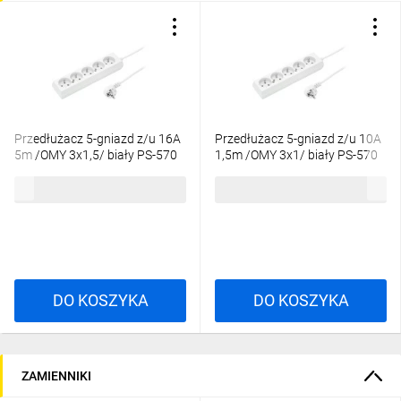
Przedłużacz 5-gniazd z/u 16A
Przedłużacz 5-gniazd z/u 10A
5m /OMY 3x1,5/ biały PS-570
1,5m /OMY 3x1/ biały PS-570
T-979410
T-105790
70,45 zł
brutto
30,02 zł
brutto
DO KOSZYKA
DO KOSZYKA
ZAMIENNIKI