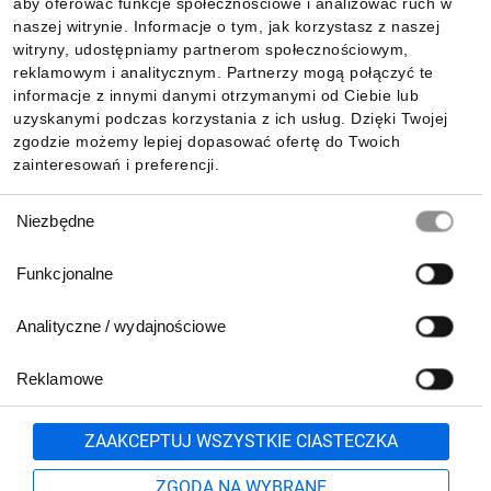
aby oferować funkcje społecznościowe i analizować ruch w
Informacje
naszej witrynie. Informacje o tym, jak korzystasz z naszej
witryny, udostępniamy partnerom społecznościowym,
reklamowym i analitycznym. Partnerzy mogą połączyć te
Pobierz naszą aplikację mobilną:
informacje z innymi danymi otrzymanymi od Ciebie lub
uzyskanymi podczas korzystania z ich usług. Dzięki Twojej
zgodzie możemy lepiej dopasować ofertę do Twoich
zainteresowań i preferencji.
Wybór
Niezbędne
zgody
Funkcjonalne
Analityczne / wydajnościowe
Reklamowe
Biuro Obsługi Klienta:
lub
801 500 700
71 37 61 600
Zgłoś
ZAAKCEPTUJ WSZYSTKIE CIASTECZKA
pn.-pt. 8:00-16:00
Formularz kontaktowy
ZGODA NA WYBRANE