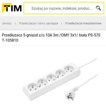
Szukaj po nazwie, indeksie, producencie, kodzie kreskowym...
 przewody
Przedłużacze i listwy zasilające
Przedłużacze mieszkaniowe
Przedłużacz 5‑gniazd z/u 10A 3m /OMY 3x1/ biały PS‑570
T‑105810