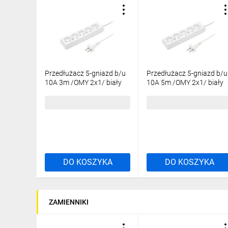
Przedłużacz 5-gniazd b/u
Przedłużacz 5-gniazd b/u
10A 3m /OMY 2x1/ biały
10A 5m /OMY 2x1/ biały
PS-560 T-105770
PS-560 T-105780
28,14 zł
brutto
36,43 zł
brutto
DO KOSZYKA
DO KOSZYKA
ZAMIENNIKI