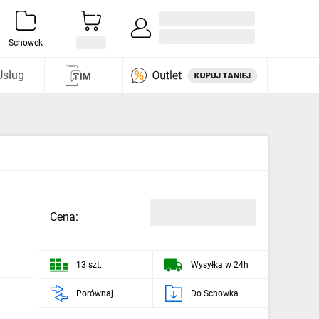
Zaloguj się / Załóż konto
i odkryj
Schowek
Usług
Cena:
13 szt.
Wysyłka w 24h
Porównaj
Do Schowka