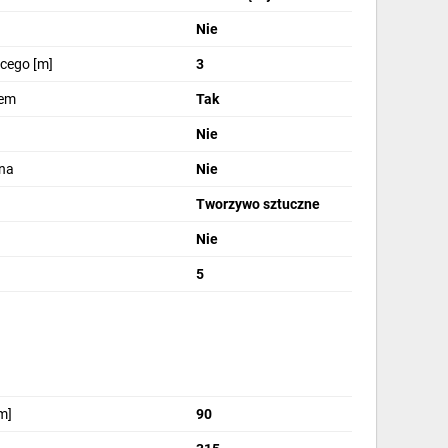
Nie
cego [m]
3
tem
Tak
Nie
na
Nie
Tworzywo sztuczne
Nie
5
m]
90