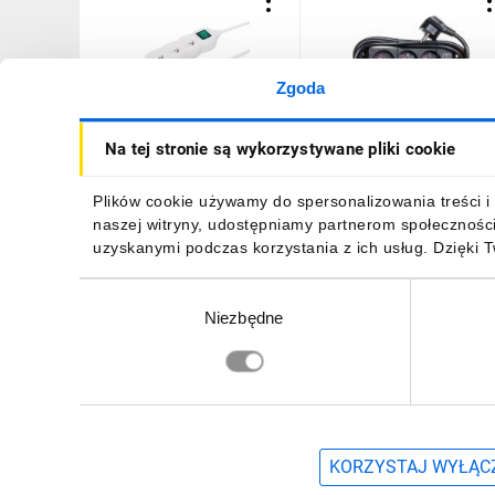
Zgoda
Przedłużacz 3-gniazdowy,
Listwa zasilajaca Eco-Lin
Na tej stronie są wykorzystywane pliki cookie
3m biały, z wyłącznikiem,
3m 3x230V czarna H05V
3x1,0mm OWY 35330
F 3G1,5 1157504130
28,56 zł
brutto
54,85 zł
brutto
Plików cookie używamy do spersonalizowania treści i 
naszej witryny, udostępniamy partnerom społecznośc
uzyskanymi podczas korzystania z ich usług. Dzięki 
Wybór
Niezbędne
zgody
DO KOSZYKA
DO KOSZYKA
Zapisz się, aby otrzymać informacje o no
KORZYSTAJ WYŁĄCZ