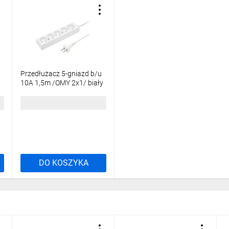
Przedłużacz 5-gniazd b/u
10A 1,5m /OMY 2x1/ biały
PS-560 T-105750
21,97 zł
brutto
DO KOSZYKA