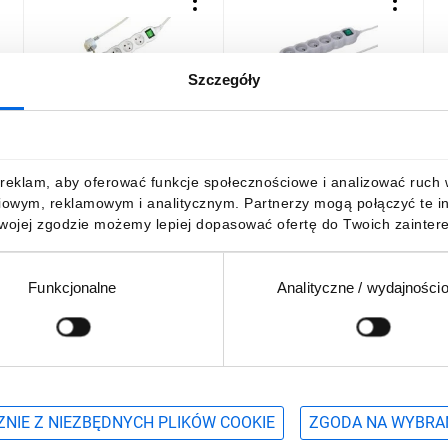
Szczegóły
e
Przedłużacz 6-gniazdowy,
Przedłużacz 5-gniazdowy,
P
V-
3m szary, z wyłącznikiem,
3m szary, z wyłącznikiem,
3
3x1,0mm OWY / 24202
3x1,0mm OWY / 24363
3
34,87 zł
brutto
29,61 zł
brutto
2
reklam, aby oferować funkcje społecznościowe i analizować ruch w 
iowym, reklamowym i analitycznym. Partnerzy mogą połączyć te i
Twojej zgodzie możemy lepiej dopasować ofertę do Twoich zaintere
Funkcjonalne
Analityczne / wydajności
DO KOSZYKA
DO KOSZYKA
Podaj adres e-mail
wościach, promocjach i wyprzedażach
NIE Z NIEZBĘDNYCH PLIKÓW COOKIE
ZGODA NA WYBRA