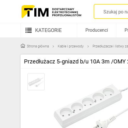
KATEGORIE
Producenci
P
Aparatura elektryczna
Strona główna
Kable i przewody
Przedłużacze i listwy za
Kable i przewody
Przedłużacz 5‑gniazd b/u 10A 3m /OMY 
Rozdzielnice i obudowy
Elementy prowadzenia kabli
Fotowoltaika
Gniazda i łączniki
Źródła światła
Oprawy oświetleniowe