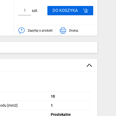
DO KOSZYKA
szt.
Zapytaj o produkt
Drukuj
10
wodu [mm2]
1
Prostokątny