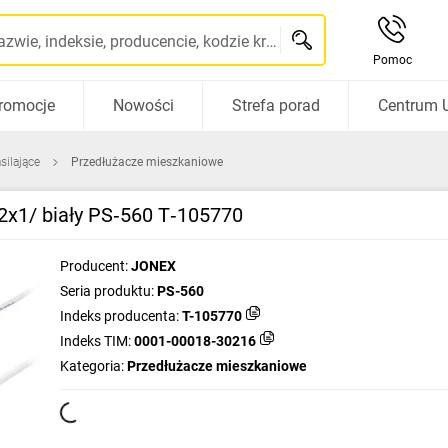
Szukaj po nazwie, indeksie, producencie, kodzie kreskowym...
Pomoc
romocje
Nowości
Strefa porad
Centrum 
silające
Przedłużacze mieszkaniowe
2x1/ biały PS‑560 T‑105770
Producent:
JONEX
Seria produktu:
PS-560
Indeks producenta:
T-105770
Indeks TIM:
0001-00018-30216
Kategoria:
Przedłużacze mieszkaniowe