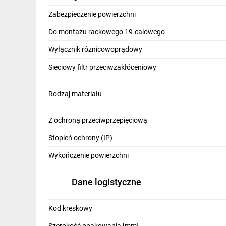
IT, GSM
Zabezpieczenie powierzchni
Odzież ochronna i BHP
Do montażu rackowego 19-calowego
Inne
Wyłącznik różnicowoprądowy
Sieciowy filtr przeciwzakłóceniowy
Budowa i Remont
Elektronika
Rodzaj materiału
Smart home
Z ochroną przeciwprzepięciową
Elektromobilność
Stopień ochrony (IP)
Telewizja naziemna i satelitarna
Wykończenie powierzchni
Wentylacja i rekuperacja
Dane logistyczne
Kod kreskowy