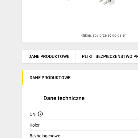
Ochrona odgromowa
Pompy ciepła
Osprzęt łączeniowy
Kliknij, aby przejść do galerii
Ogrzewanie
Elektronarzędzia i mierniki
DANE PRODUKTOWE
PLIKI I BEZPIECZEŃSTWO 
Domofony i dzwonki
DANE PRODUKTOWE
Alarmy, monitoring, komunikacja
Napędy elektryczne
Dane techniczne
Pneumatyka
CN
Dom i ogród
Kolor
Klimatyzacja
Bezhalogenowe