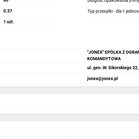
80
Długość opakowania [mm]
0.37
Typ przesyłki - dla 1 jedno
1 szt.
"JONEX" SPÓŁKA Z OGR
KOMANDYTOWA
ul. gen. W. Sikorskiego 22
jonex@jonex.pl