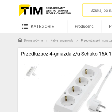
KATEGORIE
Producenci
P
Aparatura elektryczna
Strona główna
Kable i przewody
Przedłużacze i listwy za
Kable i przewody
Przedłużacz 4‑gniazda z/u Schuko 16A 
Rozdzielnice i obudowy
Elementy prowadzenia kabli
Fotowoltaika
Gniazda i łączniki
Źródła światła
Oprawy oświetleniowe