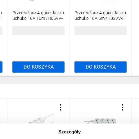
u
Przedłużacz 4-gniazda z/u
Przedłużacz 4-gniazda z/u
F
Schuko 16A 10m /H05VV-
Schuko 16A 5m /H05VV-F
F 3x1,5/ biały PS-470S T-
3x1,5/ biały PS-470S T-
973190
973230
120,22 zł
brutto
68,57 zł
brutto
DO KOSZYKA
DO KOSZYKA
Szczegóły