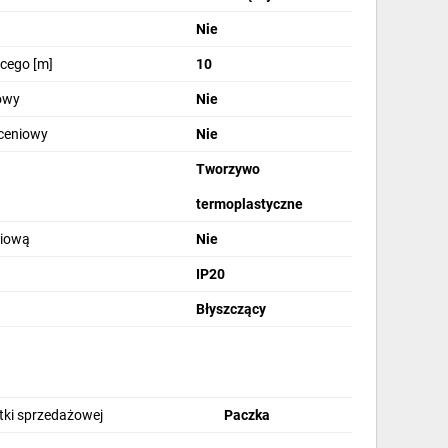
Nie
cego [m]
10
owy
Nie
óceniowy
Nie
Tworzywo
termoplastyczne
ciową
Nie
IP20
Błyszczący
stki sprzedażowej
Paczka