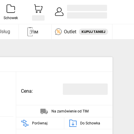
Zaloguj się / Załóż konto
i odkryj
Schowek
Usług
Cena:
Na zamówienie od TIM
Porównaj
Do Schowka