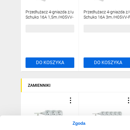
Przedłużacz 4-gniazda z/u
Przedłużacz 4-gniazda z/
Schuko 16A 1,5m /H05VV-
Schuko 16A 3m /H05VV-
F 3x1,5/ biały PS-470S T-
3x1,5/ biały PS-470S T-
973170
973210
32,55 zł
brutto
47,87 zł
brutto
DO KOSZYKA
DO KOSZYKA
ZAMIENNIKI
Zgoda