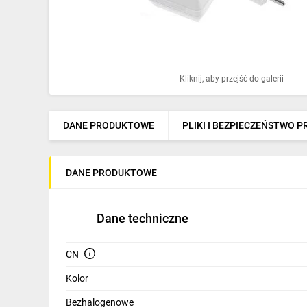
Ochrona odgromowa
Pompy ciepła
Osprzęt łączeniowy
Kliknij, aby przejść do galerii
Ogrzewanie
Elektronarzędzia i mierniki
DANE PRODUKTOWE
PLIKI I BEZPIECZEŃSTWO 
Domofony i dzwonki
DANE PRODUKTOWE
Alarmy, monitoring, komunikacja
Napędy elektryczne
Dane techniczne
Pneumatyka
CN
Dom i ogród
Kolor
Klimatyzacja
Bezhalogenowe