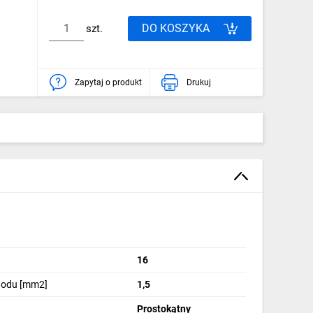
DO KOSZYKA
szt.
Zapytaj o produkt
Drukuj
16
wodu [mm2]
1,5
Prostokątny