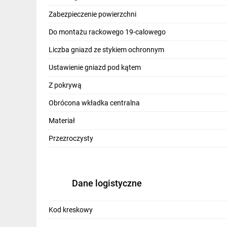
IT, GSM
Zabezpieczenie powierzchni
Odzież ochronna i BHP
Do montażu rackowego 19-calowego
Inne
Liczba gniazd ze stykiem ochronnym
Ustawienie gniazd pod kątem
Budowa i Remont
Z pokrywą
Elektronika
Obrócona wkładka centralna
Smart home
Materiał
Elektromobilność
Przezroczysty
Energetyka wiatrowa
Telewizja naziemna i satelitarna
Dane logistyczne
Wentylacja i rekuperacja
Kod kreskowy