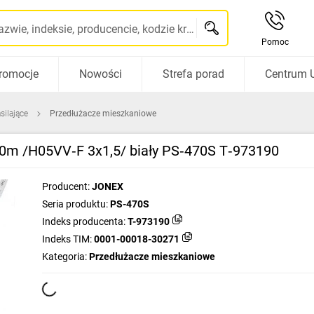
Szukaj po nazwie, indeksie, producencie, kodzie kreskowym...
Pomoc
romocje
Nowości
Strefa porad
Centrum 
silające
Przedłużacze mieszkaniowe
10m /H05VV‑F 3x1,5/ biały PS‑470S T‑973190
Producent:
JONEX
Seria produktu:
PS-470S
Indeks producenta:
T-973190
Indeks TIM:
0001-00018-30271
Kategoria:
Przedłużacze mieszkaniowe