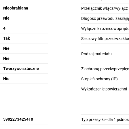
Nieobrabiana
Przełącznik włącz/wyłącz
Nie
Długość przewodu zasilają
4
Wyłącznik różnicowoprąd
Tak
Sieciowy filtr przeciwzakł
Nie
Rodzaj materiału
Nie
Tworzywo sztuczne
Z ochroną przeciwprzepię
Nie
Stopień ochrony (IP)
Wykończenie powierzchni
5902273425410
Typ przesyłki - dla 1 jedno