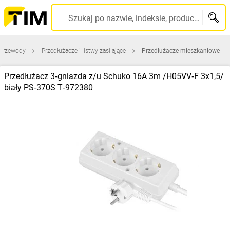
Szukaj po nazwie, indeksie, producencie, kodzie kreskowym...
 przewody
Przedłużacze i listwy zasilające
Przedłużacze mieszkaniowe
Przedłużacz 3‑gniazda z/u Schuko 16A 3m /H05VV‑F 3x1,5/
biały PS‑370S T‑972380