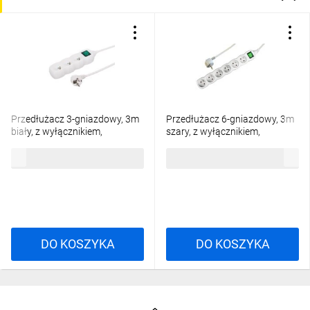
Przedłużacz 3-gniazdowy, 3m
Przedłużacz 6-gniazdowy, 3m
biały, z wyłącznikiem,
szary, z wyłącznikiem,
3x1,0mm OWY 35330
3x1,0mm OWY / 24202
28,56 zł
brutto
34,87 zł
brutto
DO KOSZYKA
DO KOSZYKA