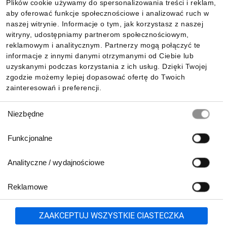
Plików cookie używamy do spersonalizowania treści i reklam,
aby oferować funkcje społecznościowe i analizować ruch w
Informacje
naszej witrynie. Informacje o tym, jak korzystasz z naszej
witryny, udostępniamy partnerom społecznościowym,
reklamowym i analitycznym. Partnerzy mogą połączyć te
Pobierz naszą aplikację mobilną:
informacje z innymi danymi otrzymanymi od Ciebie lub
uzyskanymi podczas korzystania z ich usług. Dzięki Twojej
zgodzie możemy lepiej dopasować ofertę do Twoich
zainteresowań i preferencji.
Wybór
Niezbędne
zgody
Funkcjonalne
Analityczne / wydajnościowe
Reklamowe
Biuro Obsługi Klienta:
lub
801 500 700
71 37 61 600
Zgłoś
ZAAKCEPTUJ WSZYSTKIE CIASTECZKA
pn.-pt. 8:00-16:00