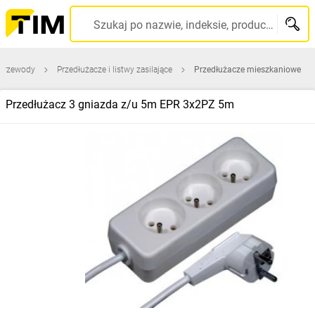
Szukaj po nazwie, indeksie, producencie, kodzie kreskowym...
 przewody
Przedłużacze i listwy zasilające
Przedłużacze mieszkaniowe
Przedłużacz 3 gniazda z/u 5m EPR 3x2PZ 5m