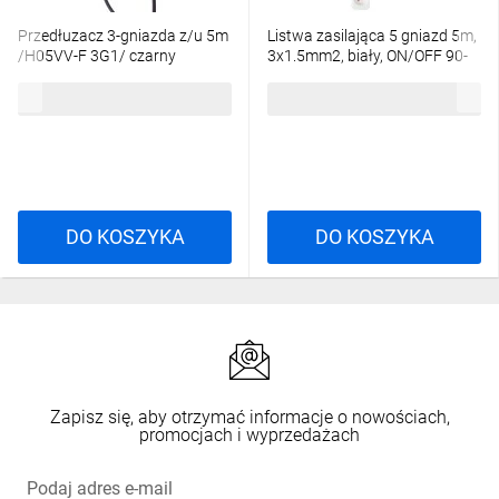
Przedłuzacz 3-gniazda z/u 5m
Listwa zasilająca 5 gniazd 5m,
/H05VV-F 3G1/ czarny
3x1.5mm2, biały, ON/OFF 90-
PC0315
181
32,51 zł
brutto
49,15 zł
brutto
DO KOSZYKA
DO KOSZYKA
Zapisz się, aby otrzymać informacje o nowościach,
promocjach i wyprzedażach
Podaj adres e-mail