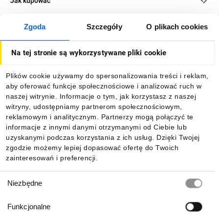
Jak kupować
Zgoda
Szczegóły
O plikach cookies
O firmie
Na tej stronie są wykorzystywane pliki cookie
Dla kupujących
Plików cookie używamy do spersonalizowania treści i reklam,
aby oferować funkcje społecznościowe i analizować ruch w
Informacje
naszej witrynie. Informacje o tym, jak korzystasz z naszej
witryny, udostępniamy partnerom społecznościowym,
reklamowym i analitycznym. Partnerzy mogą połączyć te
Pobierz naszą aplikację mobilną:
informacje z innymi danymi otrzymanymi od Ciebie lub
uzyskanymi podczas korzystania z ich usług. Dzięki Twojej
zgodzie możemy lepiej dopasować ofertę do Twoich
zainteresowań i preferencji.
Wybór
Niezbędne
zgody
Funkcjonalne