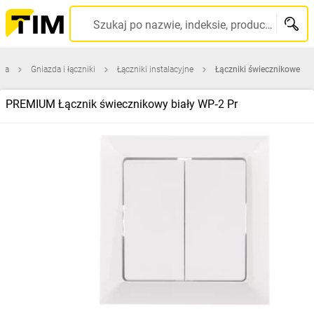
Szukaj po nazwie, indeksie, producencie, kodzie kreskowym...
wna
Gniazda i łączniki
Łączniki instalacyjne
Łączniki świecznikowe
PREMIUM Łącznik świecznikowy biały WP‑2 Pr