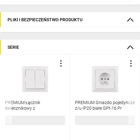
PLIKI I BEZPIECZEŃSTWO PRODUKTU
SERIE
PREMIUM Łącznik
PREMIUM Gniazdo pojedyncze
świecznikowy z
z/u IP20 białe GPt-16 Pr
podświetleniem biały WP-2
17,49 zł
brutto
10,84 zł
brutto
Pr/S