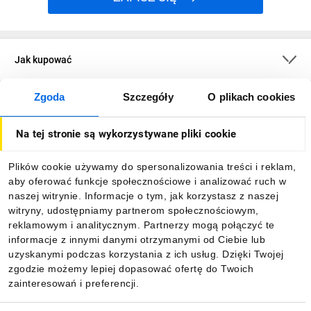
Jak kupować
Zgoda
Szczegóły
O plikach cookies
O firmie
Na tej stronie są wykorzystywane pliki cookie
Dla kupujących
Plików cookie używamy do spersonalizowania treści i reklam,
aby oferować funkcje społecznościowe i analizować ruch w
Informacje
naszej witrynie. Informacje o tym, jak korzystasz z naszej
witryny, udostępniamy partnerom społecznościowym,
reklamowym i analitycznym. Partnerzy mogą połączyć te
Pobierz naszą aplikację mobilną:
informacje z innymi danymi otrzymanymi od Ciebie lub
uzyskanymi podczas korzystania z ich usług. Dzięki Twojej
zgodzie możemy lepiej dopasować ofertę do Twoich
zainteresowań i preferencji.
Wybór