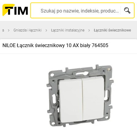
Szukaj po nazwie, indeksie, producencie, kodzie kreskowym...
wna
Gniazda i łączniki
Łączniki instalacyjne
Łączniki świecznikowe
NILOE Łącznik świecznikowy 10 AX biały 764505