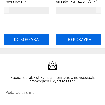
nieekranowany
gniazdo F - gniazdo F 79474
beznarzedziowy S/17mm DN-
6,01 zł
brutto
1,53 zł
brutto
93603
DO KOSZYKA
DO KOSZYKA
Zapisz się, aby otrzymać informacje o nowościach,
promocjach i wyprzedażach
Podaj adres e-mail