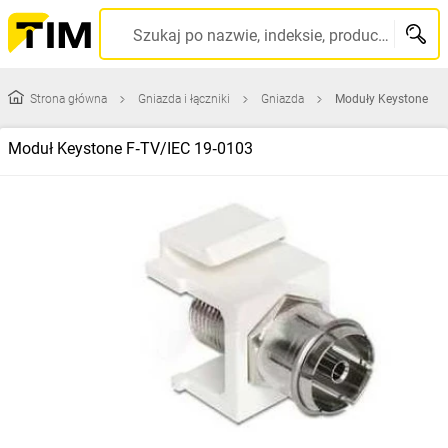
Szukaj po nazwie, indeksie, producencie, kodzie kreskowym...
Strona główna
Gniazda i łączniki
Gniazda
Moduły Keystone
Moduł Keystone F‑TV/IEC 19‑0103