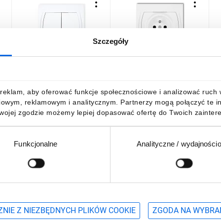
Szczegóły
LOGO Łącznik
LOGO Gniazdo pojedyncze
L
świecznikowy biały LWP-2
z/u biały LGP-1zp
z
15,79 zł
brutto
13,17 zł
brutto
1
reklam, aby oferować funkcje społecznościowe i analizować ruch w 
iowym, reklamowym i analitycznym. Partnerzy mogą połączyć te i
Twojej zgodzie możemy lepiej dopasować ofertę do Twoich zaintere
Funkcjonalne
Analityczne / wydajności
DO KOSZYKA
DO KOSZYKA
Podaj adres e-mail
wościach, promocjach i wyprzedażach
NIE Z NIEZBĘDNYCH PLIKÓW COOKIE
ZGODA NA WYBRA