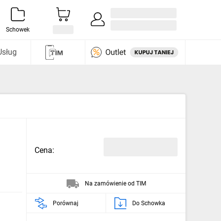
Zaloguj się / Załóż konto
i odkryj
Schowek
Usług
Cena:
Na zamówienie od TIM
Porównaj
Do Schowka