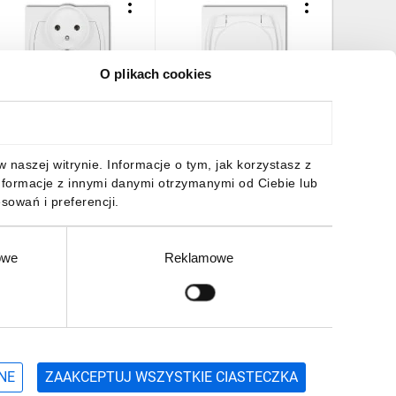
O plikach cookies
OGO Gniazdo podwójne
LOGO Gniazdo
LOGO Ra
/u biały LGPR-2z
bryzgoszczelne z/u (klapka
podwójna
biała) biały LGPB-1zp
7,52 zł
brutto
20,75 zł
brutto
6,17 zł
naszej witrynie. Informacje o tym, jak korzystasz z
nformacje z innymi danymi otrzymanymi od Ciebie lub
sowań i preferencji.
owe
Reklamowe
DO KOSZYKA
DO KOSZYKA
DO
Zgłoś
ZAPISZ SIĘ
NE
ZAAKCEPTUJ WSZYSTKIE CIASTECZKA