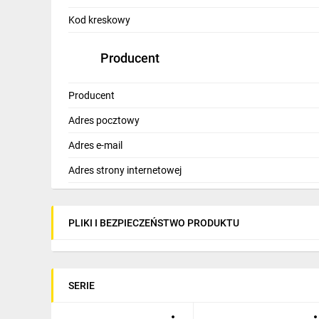
IT, GSM
Kod kreskowy
Odzież ochronna i BHP
Producent
Inne
Producent
Budowa i Remont
Adres pocztowy
Elektronika
Adres e-mail
Smart home
Adres strony internetowej
Elektromobilność
Energetyka wiatrowa
PLIKI I BEZPIECZEŃSTWO PRODUKTU
Telewizja naziemna i satelitarna
Wentylacja i rekuperacja
SERIE