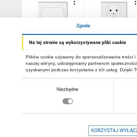
Zgoda
LOGO Łącznik
LOGO Gniazdo podwójne
Na tej stronie są wykorzystywane pliki cookie
jednobiegunowy biały
z/u biały LGP-2zp
LWP-1
13,28 zł
brutto
20,44 zł
brutto
Plików cookie używamy do spersonalizowania treści i 
naszej witryny, udostępniamy partnerom społecznośc
uzyskanymi podczas korzystania z ich usług. Dzięki 
Wybór
Niezbędne
zgody
DO KOSZYKA
DO KOSZYKA
Zapisz się, aby otrzymać informacje o no
KORZYSTAJ WYŁĄCZ