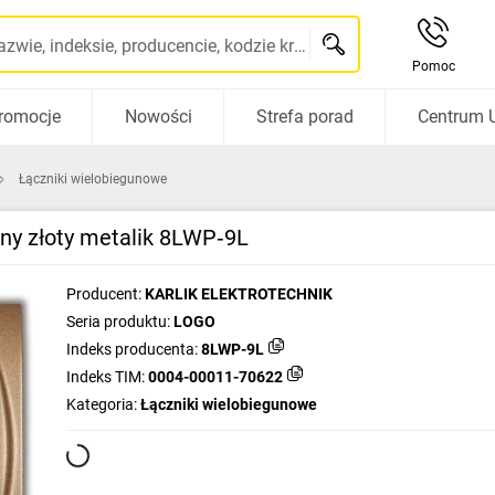
Szukaj po nazwie, indeksie, producencie, kodzie kreskowym...
Pomoc
romocje
Nowości
Strefa porad
Centrum 
Łączniki wielobiegunowe
y złoty metalik 8LWP‑9L
Producent:
KARLIK ELEKTROTECHNIK
Seria produktu:
LOGO
Indeks producenta:
8LWP-9L
Indeks TIM:
0004-00011-70622
Kategoria:
Łączniki wielobiegunowe