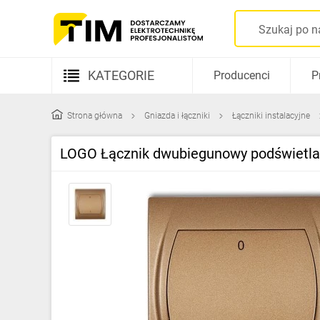
KATEGORIE
Producenci
P
Aparatura elektryczna
Strona główna
Gniazda i łączniki
Łączniki instalacyjne
Kable i przewody
LOGO Łącznik dwubiegunowy podświetlan
Rozdzielnice i obudowy
Elementy prowadzenia kabli
Fotowoltaika
Gniazda i łączniki
Źródła światła
Oprawy oświetleniowe