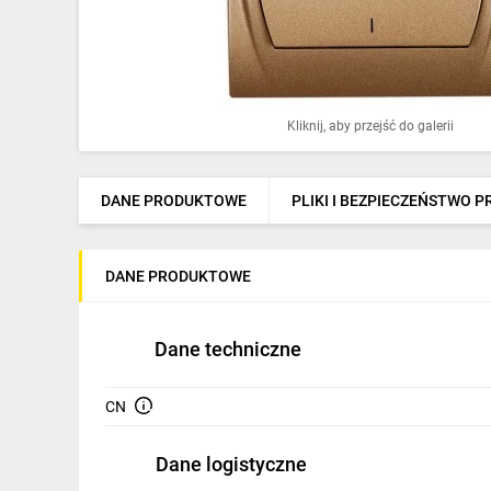
Ochrona odgromowa
Pompy ciepła
Osprzęt łączeniowy
Kliknij, aby przejść do galerii
Ogrzewanie
Elektronarzędzia i mierniki
DANE PRODUKTOWE
PLIKI I BEZPIECZEŃSTWO 
Domofony i dzwonki
DANE PRODUKTOWE
Alarmy, monitoring, komunikacja
Napędy elektryczne
Dane techniczne
Pneumatyka
CN
Dom i ogród
Dane logistyczne
Klimatyzacja