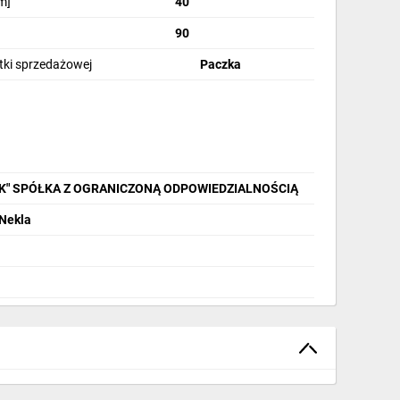
m]
40
90
stki sprzedażowej
Paczka
IK" SPÓŁKA Z OGRANICZONĄ ODPOWIEDZIALNOŚCIĄ
 Nekla