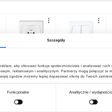
Szczegóły
LOGO Gniazdo pojedyncze
LOGO Łącznik
L
z/u biały LGP-1zp
świecznikowy biały LWP-2
z
13,17 zł
brutto
15,79 zł
brutto
1
reklam, aby oferować funkcje społecznościowe i analizować ruch w 
iowym, reklamowym i analitycznym. Partnerzy mogą połączyć te i
Twojej zgodzie możemy lepiej dopasować ofertę do Twoich zaintere
Funkcjonalne
Analityczne / wydajności
DO KOSZYKA
DO KOSZYKA