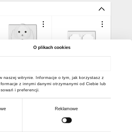
O plikach cookies
OGO Gniazdo podwójne
LOGO Ramka pozioma
LOGO Gn
/u biały LGPR-2z
podwójna biały LRH-2
bryzgosz
biała) b
7,52 zł
brutto
6,17 zł
brutto
20,75 z
naszej witrynie. Informacje o tym, jak korzystasz z
nformacje z innymi danymi otrzymanymi od Ciebie lub
sowań i preferencji.
owe
Reklamowe
DO KOSZYKA
DO KOSZYKA
DO