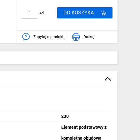
DO KOSZYKA
szt.
Zapytaj o produkt
Drukuj
230
Element podstawowy z
kompletną obudową