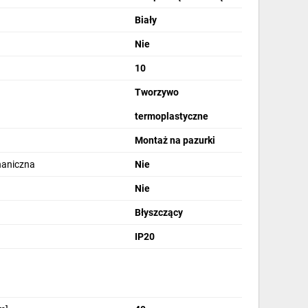
Biały
Nie
10
Tworzywo
termoplastyczne
Montaż na pazurki
haniczna
Nie
Nie
Błyszczący
IP20