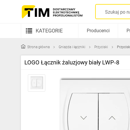
KATEGORIE
Producenci
P
Aparatura elektryczna
Strona główna
Gniazda i łączniki
Przyciski
Przycisk
Kable i przewody
LOGO Łącznik żaluzjowy biały LWP‑8
Rozdzielnice i obudowy
Elementy prowadzenia kabli
Fotowoltaika
Gniazda i łączniki
Źródła światła
Oprawy oświetleniowe