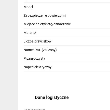
IT, GSM
Model
Odzież ochronna i BHP
Zabezpieczenie powierzchni
Inne
Miejsce na etykietę/oznaczenie
Materiał
Budowa i Remont
Liczba przycisków
Elektronika
Numer RAL (zbliżony)
Smart home
Przezroczysty
Elektromobilność
Napęd elektryczny
Telewizja naziemna i satelitarna
Wentylacja i rekuperacja
Dane logistyczne