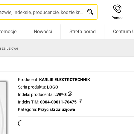
Szukaj po nazwie, indeksie, producencie, kodzie kreskowym...
Pomoc
romocje
Nowości
Strefa porad
Centrum 
i żaluzjowe
Producent:
KARLIK ELEKTROTECHNIK
Seria produktu:
LOGO
Indeks producenta:
LWP-8
Indeks TIM:
0004-00011-70475
Kategoria:
Przyciski żaluzjowe