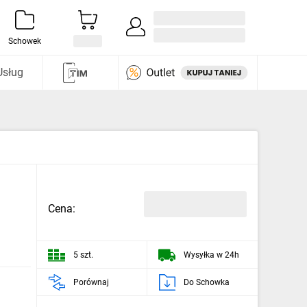
Zaloguj się / Załóż konto
i odkryj
Schowek
Usług
Cena:
5 szt.
Wysyłka w 24h
Porównaj
Do Schowka