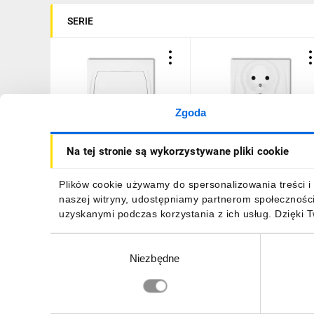
SERIE
Zgoda
LOGO Łącznik
LOGO Gniazdo podwójne
Na tej stronie są wykorzystywane pliki cookie
jednobiegunowy biały
z/u biały LGP-2zp
LWP-1
13,28 zł
brutto
20,44 zł
brutto
Plików cookie używamy do spersonalizowania treści i 
naszej witryny, udostępniamy partnerom społecznośc
uzyskanymi podczas korzystania z ich usług. Dzięki 
Wybór
Niezbędne
zgody
DO KOSZYKA
DO KOSZYKA