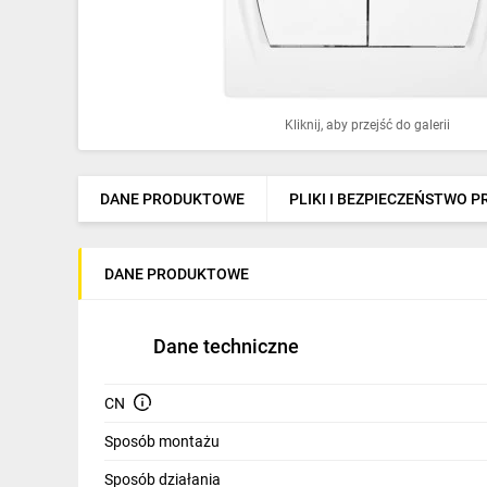
Ochrona odgromowa
Pompy ciepła
Osprzęt łączeniowy
Kliknij, aby przejść do galerii
Ogrzewanie
Elektronarzędzia i mierniki
DANE PRODUKTOWE
PLIKI I BEZPIECZEŃSTWO 
Domofony i dzwonki
DANE PRODUKTOWE
Alarmy, monitoring, komunikacja
Napędy elektryczne
Dane techniczne
Pneumatyka
CN
Dom i ogród
Sposób montażu
Klimatyzacja
Sposób działania