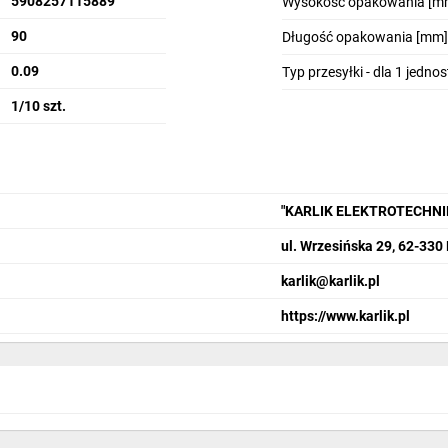
5908257115889
Wysokość opakowania [m
90
Długość opakowania [mm]
0.09
Typ przesyłki - dla 1 jedno
1/10 szt.
"KARLIK ELEKTROTECHN
ul. Wrzesińska 29, 62-330
karlik@karlik.pl
https://www.karlik.pl